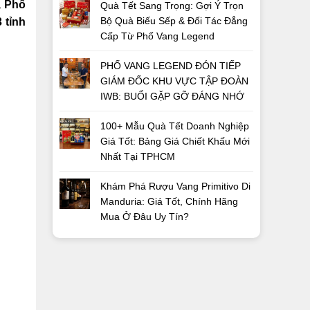
, Phố
Quà Tết Sang Trọng: Gợi Ý Trọn
Bộ Quà Biếu Sếp & Đối Tác Đẳng
 tỉnh
Cấp Từ Phố Vang Legend
PHỐ VANG LEGEND ĐÓN TIẾP
GIÁM ĐỐC KHU VỰC TẬP ĐOÀN
IWB: BUỔI GẶP GỠ ĐÁNG NHỚ
100+ Mẫu Quà Tết Doanh Nghiệp
Giá Tốt: Bảng Giá Chiết Khấu Mới
Nhất Tại TPHCM
Khám Phá Rượu Vang Primitivo Di
Manduria: Giá Tốt, Chính Hãng
Mua Ở Đâu Uy Tín?