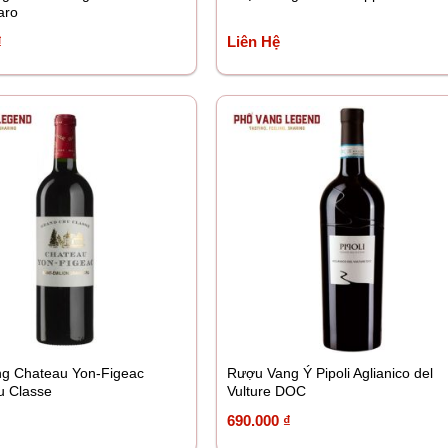
aro
₫
Liên Hệ
g Chateau Yon-Figeac
Rượu Vang Ý Pipoli Aglianico del
u Classe
Vulture DOC
690.000
₫