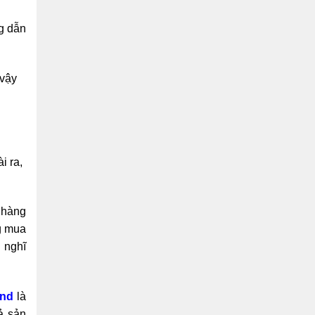
g dẫn
 vậy
u
i ra,
 hàng
ng mua
 nghĩ
end
là
ả sản