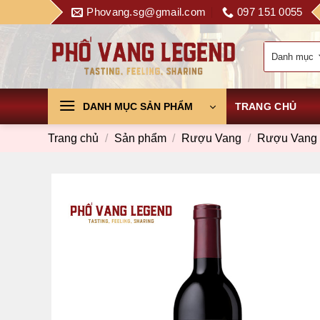
Skip
Phovang.sg@gmail.com
097 151 0055
to
content
DANH MỤC SẢN PHẨM
TRANG CHỦ
Trang chủ
/
Sản phẩm
/
Rượu Vang
/
Rượu Vang