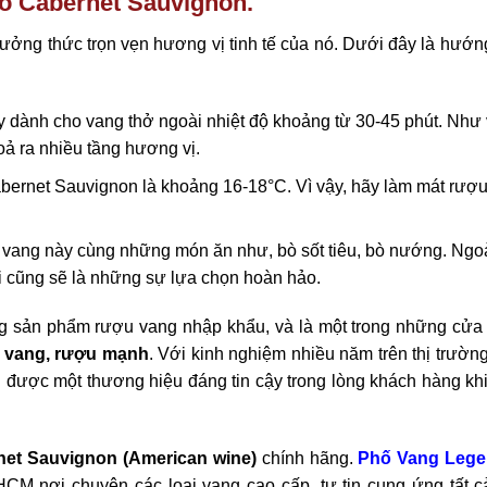
o Cabernet Sauvignon.
ởng thức trọn vẹn hương vị tinh tế của nó. Dưới đây là hướn
y dành cho vang thở ngoài nhiệt độ khoảng từ 30-45 phút. Như
oả ra nhiều tầng hương vị.
abernet Sauvignon là khoảng 16-18°C. Vì vậy, hãy làm mát rượ
 vang này cùng những món ăn như, bò sốt tiêu, bò nướng. Ngoà
mai cũng sẽ là những sự lựa chọn hoàn hảo.
ng sản phẩm rượu vang nhập khẩu, và là một trong những cửa
u vang, rượu mạnh
. Với kinh nghiệm nhiều năm trên thị trườ
g được một thương hiệu đáng tin cậy trong lòng khách hàng khi
net Sauvignon (American wine)
chính hãng.
Phố Vang Leg
M nơi chuyên các loại vang cao cấp, tự tin cung ứng tất c