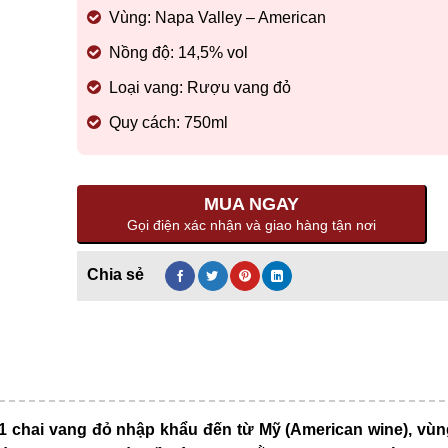
Vùng: Napa Valley – American
Nồng độ: 14,5% vol
Loại vang: Rượu vang đỏ
Quy cách: 750ml
MUA NGAY
Gọi điện xác nhận và giao hàng tận nơi
 chai vang đỏ nhập khẩu đến từ Mỹ (American wine),
vùn