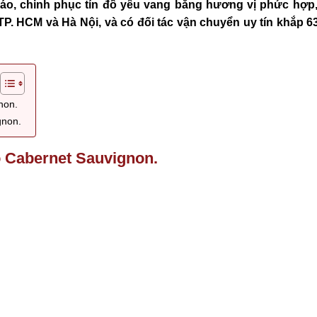
 đáo, chinh phục tín đồ yêu vang bằng hương vị phức hợp
P. HCM và Hà Nội, và có đối tác vận chuyển uy tín khắp 63
non.
gnon.
 Cabernet Sauvignon.