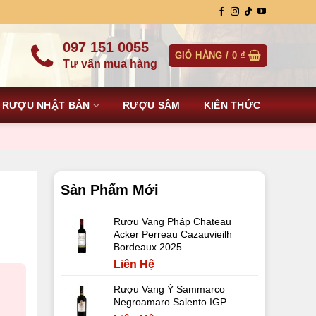
097 151 0055
GIỎ HÀNG /
0
₫
Tư vấn mua hàng
RƯỢU NHẬT BẢN
RƯỢU SÂM
KIẾN THỨC
Sản Phẩm Mới
Rượu Vang Pháp Chateau
Acker Perreau Cazauvieilh
Bordeaux 2025
Liên Hệ
Rượu Vang Ý Sammarco
Negroamaro Salento IGP