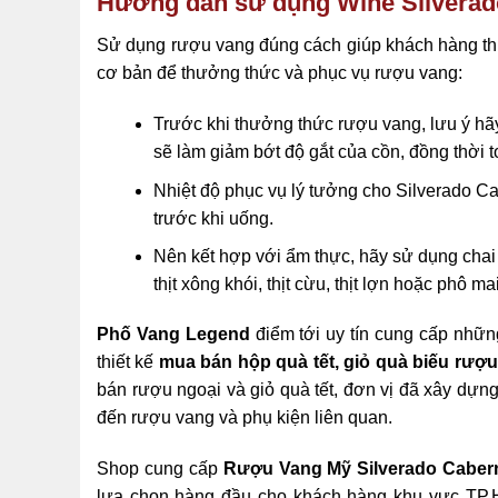
Hướng dẫn sử dụng Wine Silverad
Sử dụng rượu vang đúng cách giúp khách hàng thư
cơ bản để thưởng thức và phục vụ rượu vang:
Trước khi thưởng thức rượu vang, lưu ý hã
sẽ làm giảm bớt độ gắt của cồn, đồng thời t
Nhiệt độ phục vụ lý tưởng cho Silverado C
trước khi uống.
Nên kết hợp với ẩm thực, hãy sử dụng chai
thịt xông khói, thịt cừu, thịt lợn hoặc phô 
Phố Vang Legend
điểm tới uy tín cung cấp nhữ
thiết kế
mua bán hộp quà tết, giỏ quà
biếu rượ
bán rượu ngoại và giỏ quà tết, đơn vị đã xây dựn
đến rượu vang và phụ kiện liên quan.
Shop cung cấp
Rượu Vang Mỹ Silverado Caber
lựa chọn hàng đầu cho khách hàng khu vực TP.HC