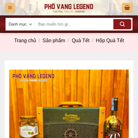
Skip
to
content
Tìm
kiếm:
Trang chủ
/
Sản phẩm
/
Quà Tết
/
Hộp Quà Tết