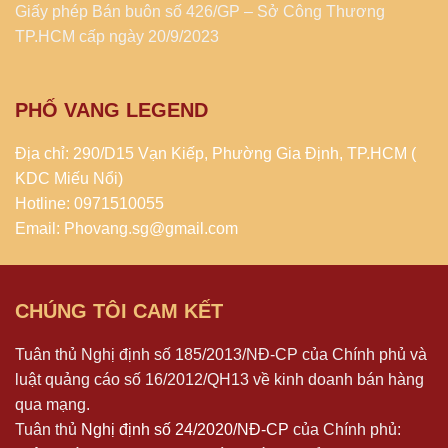
Giấy phép Bán buôn số 426/GP – Sở Công Thương
TP.HCM cấp ngày 20/9/2023
PHỐ VANG LEGEND
Địa chỉ: 290/D15 Vạn Kiếp, Phường Gia Định, TP.HCM (
KDC Miếu Nổi)
Hotline: 0971510055
Email: Phovang.sg@gmail.com
CHÚNG TÔI CAM KẾT
Tuân thủ Nghị định số 185/2013/NĐ-CP của Chính phủ và
luật quảng cáo số 16/2012/QH13 về kinh doanh bán hàng
qua mạng.
Tuân thủ
Nghị định số 24/2020/NĐ-CP
của Chính phủ: