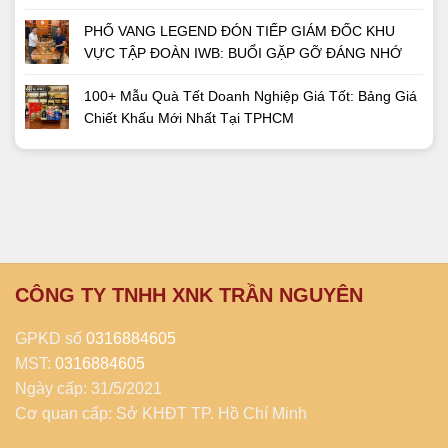
PHỐ VANG LEGEND ĐÓN TIẾP GIÁM ĐỐC KHU
VỰC TẬP ĐOÀN IWB: BUỔI GẶP GỠ ĐÁNG NHỚ
100+ Mẫu Quà Tết Doanh Nghiệp Giá Tốt: Bảng Giá
Chiết Khấu Mới Nhất Tại TPHCM
CÔNG TY TNHH XNK TRẦN NGUYÊN
GPKD số
0316884605
MST:
0316884605
Ngày cấp: 31/5/2021
Cơ quan cấp: Sở KHĐT TP. Hồ Chí Minh