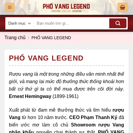
Skip
to
content
Tìm
kiếm:
Trang chủ
/
PHỐ VANG LEGEND
PHỐ VANG LEGEND
Rượu vang là một trong những điều văn minh nhất thế
giới, và mang lại mức độ thưởng thức thống khoái hơn
bất cứ thứ gì ta có thể mua được trên cõi đời này
.
Ernest Hemingway
(1899-1961)
Xuất phát từ đam mê thưởng thức và tìm hiểu
rượu
Vang
từ hơn 10 năm trước.
CEO Phạm Thanh Ký
đã
biến ước mơ làm cô chủ
Showroom rượu Vang
nhập
khẩu
nguyên chai thành sự thật.
PHỐ VANG