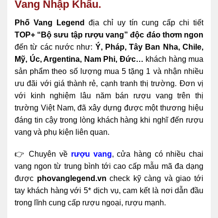
Vang Nhập Khẩu.
Phố Vang Legend
địa chỉ uy tín cung cấp chi tiết
TOP+ “Bộ sưu tập rượu vang” độc đáo thơm ngon
đến từ các nước như:
Ý, Pháp, Tây Ban Nha, Chile,
Mỹ, Úc, Argentina, Nam Phi, Đức…
khách hàng mua
sản phẩm theo số lượng mua 5 tặng 1 và nhận nhiều
ưu đãi với giá thành rẻ, cạnh tranh thị trường. Đơn vị
với kinh nghiệm lâu năm bán rượu vang trên thị
trường Việt Nam, đã xây dựng được một thương hiệu
đáng tin cậy trong lòng khách hàng khi nghĩ đến rượu
vang và phụ kiện liên quan.
👉 Chuyên về
rượu vang
, cửa hàng có nhiều chai
vang ngon từ trung bình tới cao cấp mẫu mã đa dạng
được
phovanglegend.vn
check kỹ càng và giao tới
tay khách hàng với 5* dịch vụ, cam kết là nơi dẫn đầu
trong lĩnh cung cấp rượu ngoại, rượu mạnh.