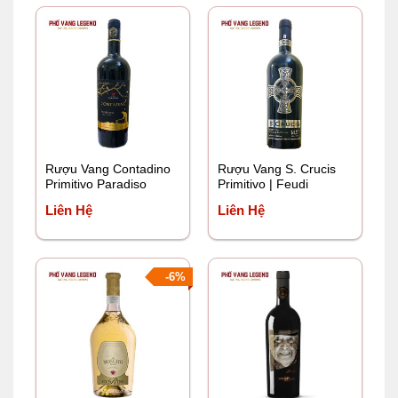
là:
tại
1.350.000 ₫.
là:
1.250.0
Rượu Vang Contadino
Rượu Vang S. Crucis
Primitivo Paradiso
Primitivo | Feudi
Salentini
Liên Hệ
Liên Hệ
-6%