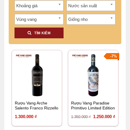
Khoảng giá
Nước sản xuất
Vùng vang
Giống nho
TÌM KIẾM
-7%
Rượu Vang Arche
Rượu Vang Paradise
Salento Franco Rizzello
Primitivo Limited Edition
| Cantine Paradiso
Giá
Giá
1.300.000
₫
1.250.000
₫
1.350.000
₫
gốc
hiện