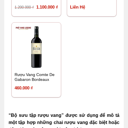
Giá
Giá
1.100.000
₫
Liên Hệ
1.200.000
₫
gốc
hiện
là:
tại
1.200.000 ₫.
là:
1.100.000 ₫.
Rượu Vang Comte De
Gabaron Bordeaux
460.000
₫
“Bộ sưu tập rượu vang” được sử dụng để mô tả
một tập hợp những chai rượu vang đặc biệt hoặc