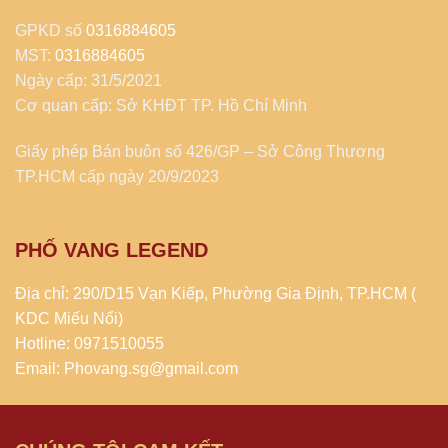
GPKD số
0316884605
MST:
0316884605
Ngày cấp: 31/5/2021
Cơ quan cấp: Sở KHĐT TP. Hồ Chí Minh
Giấy phép Bán buôn số 426/GP – Sở Công Thương
TP.HCM cấp ngày 20/9/2023
PHỐ VANG LEGEND
Địa chỉ: 290/D15 Vạn Kiếp, Phường Gia Định, TP.HCM (
KDC Miếu Nổi)
Hotline: 0971510055
Email: Phovang.sg@gmail.com