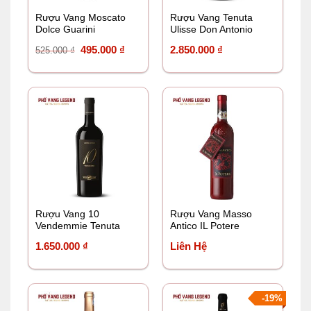
Rượu Vang Moscato
Rượu Vang Tenuta
Dolce Guarini
Ulisse Don Antonio
Limited Edition
Giá
Giá
495.000
₫
2.850.000
₫
525.000
₫
gốc
hiện
là:
tại
525.000 ₫.
là:
495.000 ₫.
Rượu Vang 10
Rượu Vang Masso
Vendemmie Tenuta
Antico IL Potere
Ulisse Limited Edition
1.650.000
₫
Liên Hệ
-19%