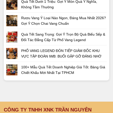
Quà Tết Dưới 1 Triệu: Gợi Ý Món Quà Ý Nghĩa,
Không Tầm Thường
Rượu Vang Ý Loại Nào Ngon, Đáng Mua Nhất 2026?
Gợi Ý Chọn Chai Vang Chuẩn
Quà Tết Sang Trọng: Gợi Ý Trọn Bộ Quà Biếu Sếp &
Đối Tác Đẳng Cấp Từ Phố Vang Legend
PHỐ VANG LEGEND ĐÓN TIẾP GIÁM ĐỐC KHU
VỰC TẬP ĐOÀN IWB: BUỔI GẶP GỠ ĐÁNG NHỚ
100+ Mẫu Quà Tết Doanh Nghiệp Giá Tốt: Bảng Giá
Chiết Khấu Mới Nhất Tại TPHCM
CÔNG TY TNHH XNK TRẦN NGUYÊN