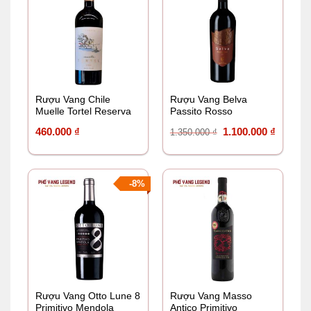
Rượu Vang Chile
Rượu Vang Belva
Muelle Tortel Reserva
Passito Rosso
Syrah
Giá
Giá
460.000
₫
1.100.000
₫
1.350.000
₫
gốc
hiện
là:
tại
1.350.000 ₫.
là:
-8%
1.100.0
Rượu Vang Otto Lune 8
Rượu Vang Masso
Primitivo Mendola
Antico Primitivo