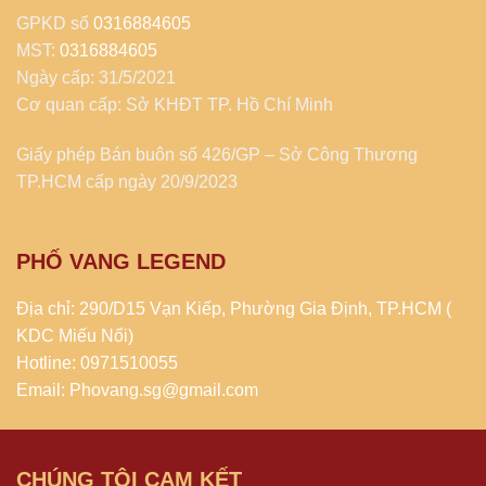
GPKD số
0316884605
MST:
0316884605
Ngày cấp: 31/5/2021
Cơ quan cấp: Sở KHĐT TP. Hồ Chí Minh
Giấy phép Bán buôn số 426/GP – Sở Công Thương
TP.HCM cấp ngày 20/9/2023
PHỐ VANG LEGEND
Địa chỉ: 290/D15 Vạn Kiếp, Phường Gia Định, TP.HCM (
KDC Miếu Nổi)
Hotline: 0971510055
Email: Phovang.sg@gmail.com
CHÚNG TÔI CAM KẾT