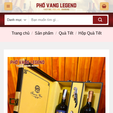
Skip
to
content
Tìm
kiếm:
Trang chủ
/
Sản phẩm
/
Quà Tết
/
Hộp Quà Tết