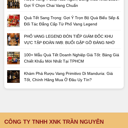
Gợi Ý Chọn Chai Vang Chuẩn
Quà Tết Sang Trọng: Gợi Ý Trọn Bộ Quà Biếu Sếp &
Đối Tác Đẳng Cấp Từ Phố Vang Legend
PHỐ VANG LEGEND ĐÓN TIẾP GIÁM ĐỐC KHU
VỰC TẬP ĐOÀN IWB: BUỔI GẶP GỠ ĐÁNG NHỚ
100+ Mẫu Quà Tết Doanh Nghiệp Giá Tốt: Bảng Giá
Chiết Khấu Mới Nhất Tại TPHCM
Khám Phá Rượu Vang Primitivo Di Manduria: Giá
Tốt, Chính Hãng Mua Ở Đâu Uy Tín?
CÔNG TY TNHH XNK TRẦN NGUYÊN