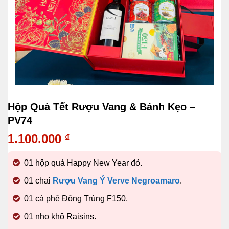
Hộp Quà Tết Rượu Vang & Bánh Kẹo –
PV74
1.100.000
₫
01 hộp quà Happy New Year đỏ.
01 chai
Rượu Vang Ý Verve Negroamaro
.
01 cà phê Đông Trùng F150.
01 nho khô Raisins.