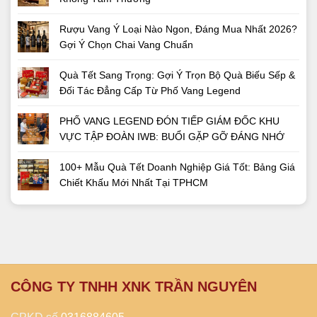
Rượu Vang Ý Loại Nào Ngon, Đáng Mua Nhất 2026?
Gợi Ý Chọn Chai Vang Chuẩn
Quà Tết Sang Trọng: Gợi Ý Trọn Bộ Quà Biếu Sếp &
Đối Tác Đẳng Cấp Từ Phố Vang Legend
PHỐ VANG LEGEND ĐÓN TIẾP GIÁM ĐỐC KHU
VỰC TẬP ĐOÀN IWB: BUỔI GẶP GỠ ĐÁNG NHỚ
100+ Mẫu Quà Tết Doanh Nghiệp Giá Tốt: Bảng Giá
Chiết Khấu Mới Nhất Tại TPHCM
CÔNG TY TNHH XNK TRẦN NGUYÊN