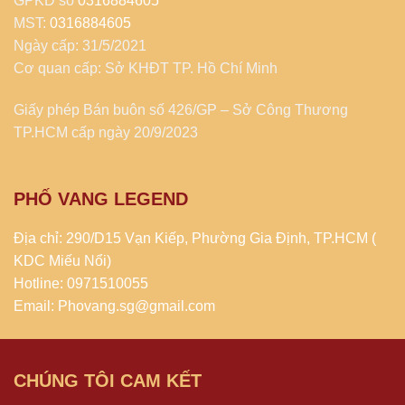
GPKD số
0316884605
MST:
0316884605
Ngày cấp: 31/5/2021
Cơ quan cấp: Sở KHĐT TP. Hồ Chí Minh
Giấy phép Bán buôn số 426/GP – Sở Công Thương
TP.HCM cấp ngày 20/9/2023
PHỐ VANG LEGEND
Địa chỉ: 290/D15 Vạn Kiếp, Phường Gia Định, TP.HCM (
KDC Miếu Nổi)
Hotline: 0971510055
Email: Phovang.sg@gmail.com
CHÚNG TÔI CAM KẾT