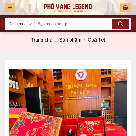
Skip
to
content
Tìm
kiếm:
Trang chủ
/
Sản phẩm
/
Quà Tết