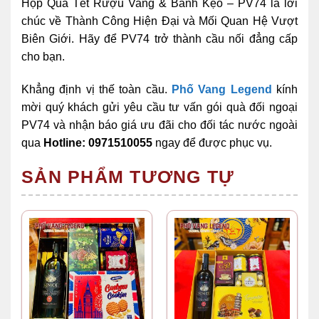
Hộp Quà Tết Rượu Vang & Bánh Kẹo – PV74 là lời
chúc về Thành Công Hiện Đại và Mối Quan Hệ Vượt
Biên Giới. Hãy để PV74 trở thành cầu nối đẳng cấp
cho bạn.
Khẳng định vị thế toàn cầu.
Phố Vang Legend
kính
mời quý khách gửi yêu cầu tư vấn gói quà đối ngoại
PV74 và nhận báo giá ưu đãi cho đối tác nước ngoài
qua
Hotline: 0971510055
ngay để được phục vụ.
SẢN PHẨM TƯƠNG TỰ