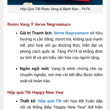
Hộp Quà Tết Rượu Vang & Bánh Kẹo – Pv74
Rượu Vang Ý Verve Negroamaro
Giá trị Thanh lịch:
Verve Negroamaro
sở hữu
hương vị cân bằng, mượt mà, không quá mạnh
mẽ, phù hợp với gu thưởng thức hiện đại và
phong cách quốc tế. Tặng PV74 là khẳng định
sự tinh tế và am hiểu văn hóa của người tặng.
Ngôn ngữ mới:
Vang là minh chứng cho sự
chuyên nghiệp, nơi mọi chi tiết đều được kiểm
soát và hoàn hảo.
Hộp quà Tết Happy New Year
Thiết kế:
Hộp quà Tết
với họa tiết Xuân dập
nổi và thông điệp “Happy New Year” thể hiện