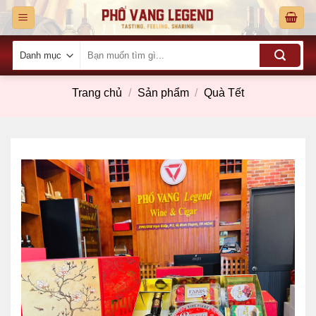
Skip
to
content
Tìm
kiếm:
Trang chủ
/
Sản phẩm
/
Quà Tết