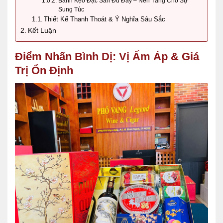
Bánh Kẹo Đặc Sản Đủ Đầy – Nền Tảng Cho Sự
Sung Túc
Thiết Kế Thanh Thoát & Ý Nghĩa Sâu Sắc
Kết Luận
Điểm Nhấn Bình Dị: Vị Ấm Áp & Giá
Trị Ổn Định