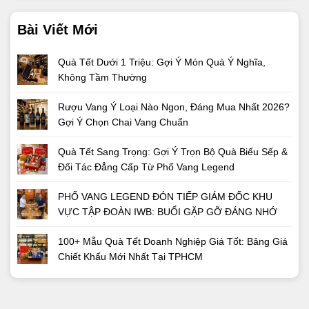
Bài Viết Mới
Quà Tết Dưới 1 Triệu: Gợi Ý Món Quà Ý Nghĩa,
Không Tầm Thường
Rượu Vang Ý Loại Nào Ngon, Đáng Mua Nhất 2026?
Gợi Ý Chọn Chai Vang Chuẩn
Quà Tết Sang Trọng: Gợi Ý Trọn Bộ Quà Biếu Sếp &
Đối Tác Đẳng Cấp Từ Phố Vang Legend
PHỐ VANG LEGEND ĐÓN TIẾP GIÁM ĐỐC KHU
VỰC TẬP ĐOÀN IWB: BUỔI GẶP GỠ ĐÁNG NHỚ
100+ Mẫu Quà Tết Doanh Nghiệp Giá Tốt: Bảng Giá
Chiết Khấu Mới Nhất Tại TPHCM