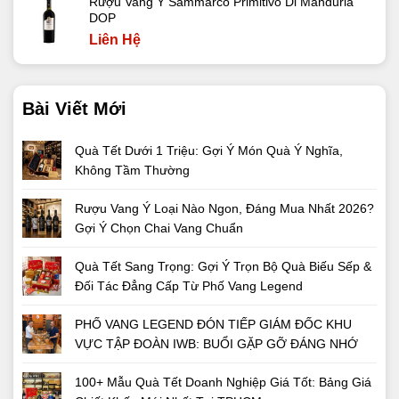
Rượu Vang Ý Sammarco Primitivo Di Manduria
DOP
Liên Hệ
Bài Viết Mới
Quà Tết Dưới 1 Triệu: Gợi Ý Món Quà Ý Nghĩa,
Không Tầm Thường
Rượu Vang Ý Loại Nào Ngon, Đáng Mua Nhất 2026?
Gợi Ý Chọn Chai Vang Chuẩn
Quà Tết Sang Trọng: Gợi Ý Trọn Bộ Quà Biếu Sếp &
Đối Tác Đẳng Cấp Từ Phố Vang Legend
PHỐ VANG LEGEND ĐÓN TIẾP GIÁM ĐỐC KHU
VỰC TẬP ĐOÀN IWB: BUỔI GẶP GỠ ĐÁNG NHỚ
100+ Mẫu Quà Tết Doanh Nghiệp Giá Tốt: Bảng Giá