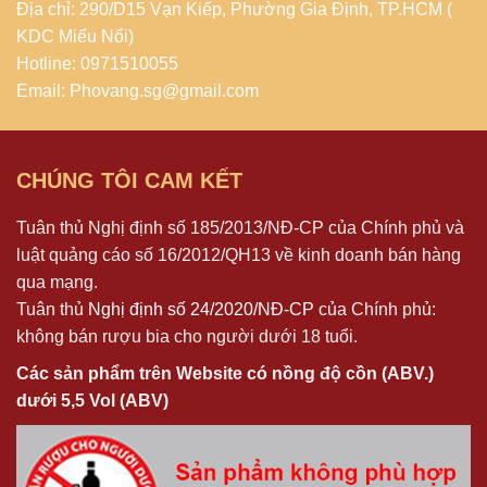
Địa chỉ: 290/D15 Vạn Kiếp, Phường Gia Định, TP.HCM (
KDC Miếu Nổi)
Hotline: 0971510055
Email: Phovang.sg@gmail.com
CHÚNG TÔI CAM KẾT
Tuân thủ Nghị định số 185/2013/NĐ-CP của Chính phủ và
luật quảng cáo số 16/2012/QH13 về kinh doanh bán hàng
qua mạng.
Tuân thủ
Nghị định số 24/2020/NĐ-CP
của Chính phủ:
không bán rượu bia cho người dưới 18 tuổi.
Các sản phẩm trên Website có nồng độ cồn (ABV.)
dưới 5,5 Vol (ABV)