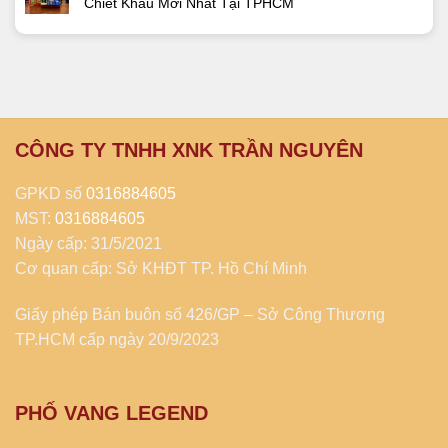
Chiết Khấu Mới Nhất Tại TPHCM
CÔNG TY TNHH XNK TRẦN NGUYÊN
GPKD số
0316884605
MST:
0316884605
Ngày cấp: 31/5/2021
Cơ quan cấp: Sở KHĐT TP. Hồ Chí Minh
Giấy phép Bán buôn số 426/GP – Sở Công Thương
TP.HCM cấp ngày 20/9/2023
PHỐ VANG LEGEND