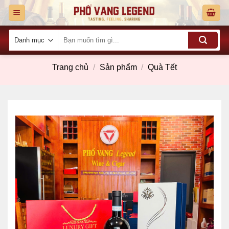
Skip
to
content
Tìm
kiếm:
Trang chủ
/
Sản phẩm
/
Quà Tết