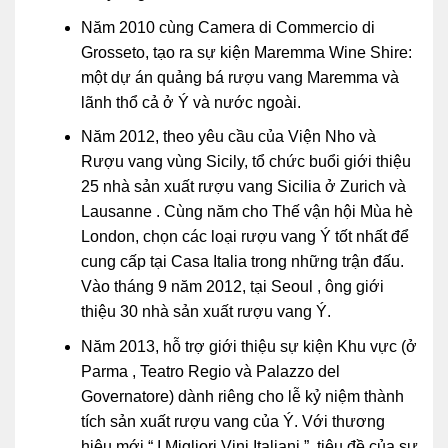
Năm 2010 cùng Camera di Commercio di
Grosseto, tạo ra sự kiện Maremma Wine Shire:
một dự án quảng bá rượu vang Maremma và
lãnh thổ cả ở Ý và nước ngoài.
Năm 2012, theo yêu cầu của Viện Nho và
Rượu vang vùng Sicily, tổ chức buổi giới thiệu
25 nhà sản xuất rượu vang Sicilia ở Zurich và
Lausanne . Cùng năm cho Thế vận hội Mùa hè
London, chọn các loại rượu vang Ý tốt nhất để
cung cấp tại Casa Italia trong những trận đấu.
Vào tháng 9 năm 2012, tại Seoul , ông giới
thiệu 30 nhà sản xuất rượu vang Ý.
Năm 2013, hỗ trợ giới thiệu sự kiện Khu vực (ở
Parma , Teatro Regio và Palazzo del
Governatore) dành riêng cho lễ kỷ niệm thành
tích sản xuất rượu vang của Ý. Với thương
hiệu mới “ I Migliori Vini Italiani ”, tiêu đề của sự