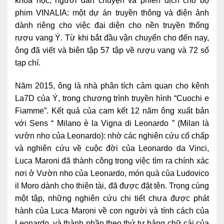
khoa học, người dẫn chuyện và phiên dịch cho bộ
phim VINALIA: một dự án truyền thông và điện ảnh
dành riêng cho việc đại diện cho nền truyền thống
rượu vang Ý. Từ khi bắt đầu vận chuyển cho đến nay,
ông đã viết và biên tập 57 tập về rượu vang và 72 số
tạp chí.
Năm 2015, ông là nhà phân tích cảm quan cho kênh
La7D của Ý, trong chương trình truyền hình “Cuochi e
Fiamme”. Kết quả của cam kết 12 năm ông xuất bản
với Sens “ Milano è la Vigna di Leonardo ” (Milan là
vườn nho của Leonardo): nhờ các nghiên cứu cố chấp
và nghiên cứu về cuộc đời của Leonardo da Vinci,
Luca Maroni đã thành công trong việc tìm ra chính xác
nơi ở Vườn nho của Leonardo, món quà của Ludovico
il Moro dành cho thiên tài, đã được đặt tên. Trong cùng
một tập, những nghiên cứu chi tiết chưa được phát
hành của Luca Maroni về con người và tính cách của
Leonardo, và thành phần theo thứ tự bảng chữ cái của