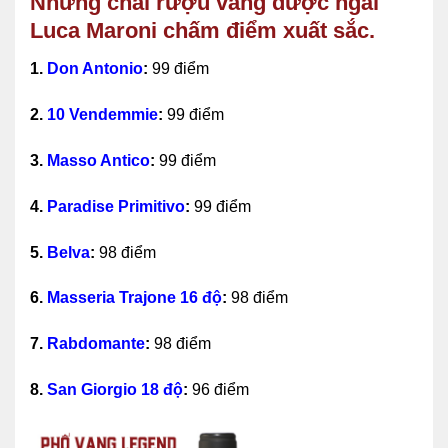
Những chai rượu vang được ngài
Luca Maroni chấm điểm xuất sắc.
1.
Don Antonio
:
99 điểm
2.
10 Vendemmie
:
99 điểm
3.
Masso Antico
:
99 điểm
4.
Paradise Primitivo
:
99 điểm
5.
Belva
:
98 điểm
6.
Masseria Trajone 16 độ
:
98 điểm
7.
Rabdomante
:
98 điểm
8.
San Giorgio 18 độ
:
96 điểm