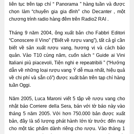
liên tục trên tạp chí “ Panorama ” hàng tuần và được
chọn làm “chuyên gia gia đình” cho Decanter , một
chương trình radio hàng đêm trên Radio2 RAI .
Tháng 9 năm 2004, ông xuất bản cho Fabbri Editori
“Conoscere il Vino” (“Biết về rượu vang”), tất cả gì cần
biết về sản xuất rượu vang, hương vị và cách bảo
quản. Vào T10 cùng năm, cuốn sách “ Guide ai Vini
Italiani più piacevoli, Tiện nghi e repeatribili ” (“Hướng
dẫn về những loại rượu vang Ý dễ mua nhất, hiệu quả
về chi phí và sẵn có”) được xuất bản trên tạp chí hàng
tuần Oggi.
Năm 2005, Luca Maroni viết 5 tập về rượu vang cho
nhật báo Corriere della Sera, bán với tờ báo này vào
tháng 5 năm 2005. Với hơn 750.000 bản được xuất
bản, đây là số lượng phát hành lớn từ ​​trước đến nay
cho một tác phẩm dành riêng cho rượu. Vào tháng 1