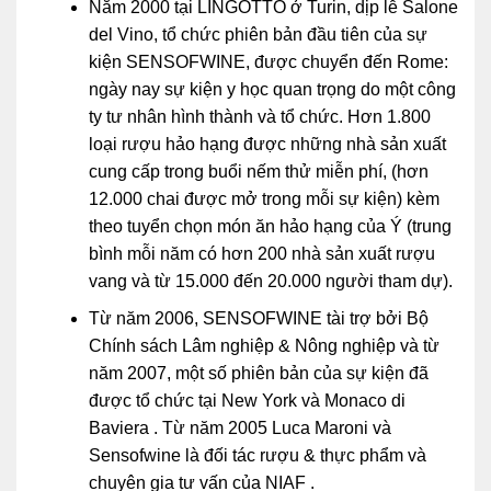
Năm 2000 tại LINGOTTO ở Turin, dịp lễ Salone
del Vino, tổ chức phiên bản đầu tiên của sự
kiện SENSOFWINE, được chuyển đến Rome:
ngày nay sự kiện y học quan trọng do một công
ty tư nhân hình thành và tổ chức. Hơn 1.800
loại rượu hảo hạng được những nhà sản xuất
cung cấp trong buổi nếm thử miễn phí, (hơn
12.000 chai được mở trong mỗi sự kiện) kèm
theo tuyển chọn món ăn hảo hạng của Ý (trung
bình mỗi năm có hơn 200 nhà sản xuất rượu
vang và từ 15.000 đến 20.000 người tham dự).
Từ năm 2006, SENSOFWINE tài trợ bởi Bộ
Chính sách Lâm nghiệp & Nông nghiệp và từ
năm 2007, một số phiên bản của sự kiện đã
được tổ chức tại New York và Monaco di
Baviera . Từ năm 2005 Luca Maroni và
Sensofwine là đối tác rượu & thực phẩm và
chuyên gia tư vấn của NIAF .