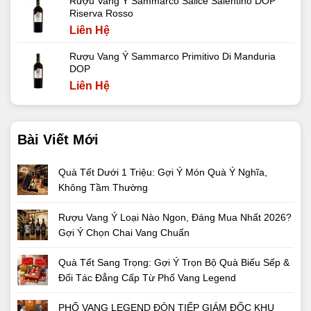
Rượu Vang Ý Sammarco Salice Salentino DOP
Riserva Rosso
Liên Hệ
Rượu Vang Ý Sammarco Primitivo Di Manduria
DOP
Liên Hệ
Bài Viết Mới
Quà Tết Dưới 1 Triệu: Gợi Ý Món Quà Ý Nghĩa,
Không Tầm Thường
Rượu Vang Ý Loại Nào Ngon, Đáng Mua Nhất 2026?
Gợi Ý Chọn Chai Vang Chuẩn
Quà Tết Sang Trọng: Gợi Ý Trọn Bộ Quà Biếu Sếp &
Đối Tác Đẳng Cấp Từ Phố Vang Legend
PHỐ VANG LEGEND ĐÓN TIẾP GIÁM ĐỐC KHU