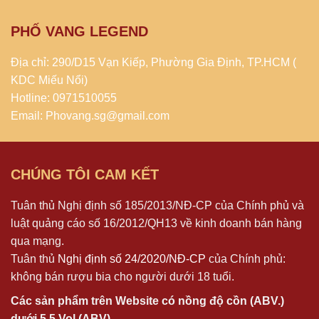
PHỐ VANG LEGEND
Địa chỉ: 290/D15 Vạn Kiếp, Phường Gia Định, TP.HCM (
KDC Miếu Nổi)
Hotline: 0971510055
Email: Phovang.sg@gmail.com
CHÚNG TÔI CAM KẾT
Tuân thủ Nghị định số 185/2013/NĐ-CP của Chính phủ và
luật quảng cáo số 16/2012/QH13 về kinh doanh bán hàng
qua mạng.
Tuân thủ
Nghị định số 24/2020/NĐ-CP
của Chính phủ:
không bán rượu bia cho người dưới 18 tuổi.
Các sản phẩm trên Website có nồng độ cồn (ABV.)
dưới 5,5 Vol (ABV)