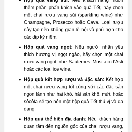
Hộp quà vang sủi:
Nếu khách hàng muốn
thêm phần phấn khích vào quà Tết, hãy chọn
một chai rượu vang sủi (sparkling wine) như
Champagne, Prosecco hoặc Cava. Loại rượu
này tạo nên không gian lễ hội và phù hợp cho
các dịp kỷ niệm.
Hộp quà vang ngọt:
Nếu người nhận yêu
thích hương vị ngọt ngào, hãy chọn một chai
rượu vang ngọt, như Sauternes, Moscato d’Asti
hoặc các loại ice wine.
Hộp quà kết hợp rượu và đặc sản:
Kết hợp
một chai rượu vang tốt cùng với các đặc sản
ngon lành như hạt khô, hải sản khô, mứt, hoặc
sôcôla sẽ tạo nên một hộp quà Tết thú vị và đa
dạng.
Hộp quà thể hiện địa danh:
Nếu khách hàng
quan tâm đến nguồn gốc của chai rượu vang,