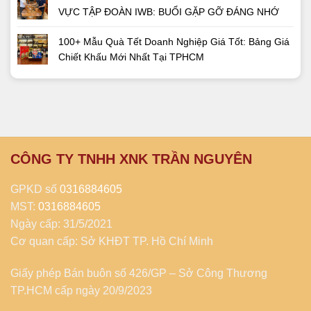
VỰC TẬP ĐOÀN IWB: BUỔI GẶP GỠ ĐÁNG NHỚ
100+ Mẫu Quà Tết Doanh Nghiệp Giá Tốt: Bảng Giá
Chiết Khấu Mới Nhất Tại TPHCM
CÔNG TY TNHH XNK TRẦN NGUYÊN
GPKD số
0316884605
MST:
0316884605
Ngày cấp: 31/5/2021
Cơ quan cấp: Sở KHĐT TP. Hồ Chí Minh
Giấy phép Bán buôn số 426/GP – Sở Công Thương
TP.HCM cấp ngày 20/9/2023