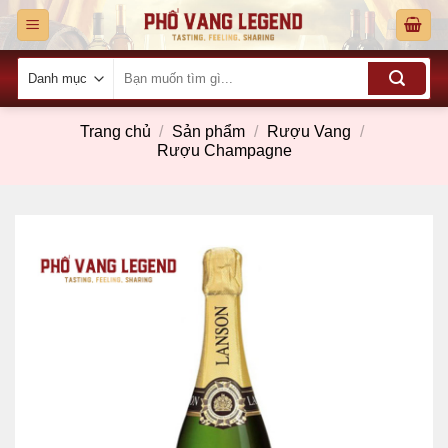
Skip
to
content
Tìm
kiếm:
Trang chủ
/
Sản phẩm
/
Rượu Vang
/
Rượu Champagne