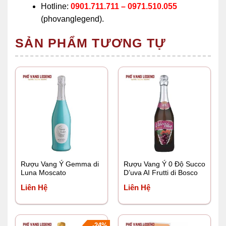
Hotline:
0901.711.711 – 0971.510.055
(phovanglegend).
SẢN PHẨM TƯƠNG TỰ
Rượu Vang Ý Gemma di
Rượu Vang Ý 0 Độ Succo
Luna Moscato
D’uva AI Frutti di Bosco
Wildberries Grape Juice
Liên Hệ
Liên Hệ
-24%