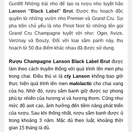
Gun88
Những trái nho để tạo ra rượu nho tuyệt hảo
Lanson “Black Label” Brut
. Được thu hoạch độc
quyền từ những vườn nho Premier và Grand Cru. Sự
pha trộn chủ yếu là nho Pinot Noir từ những tên gọi
Grand Cru Champagne tuyệt vời như: Oger, Avize,
Verznay và Bouzy. Đối với loại sâm panh này, thu
hoạch từ 50 địa điểm khác nhau đã được sử dụng.
Rượu Champagne Lanson Black Label Brut
được
làm theo cách truyền thống với quá trình lên men phụ
trong chai. Điều thú vị là
cty Lanson
không bao giờ
thực hiện quá trình lên men
malolactic
cho chai vang
của họ. Nhờ đó, rượu sâm banh giữ được sự phong
phú tự nhiên của hương vị và hương thơm. Cũng như
mức độ axit cao, ảnh hưởng đến tiềm năng phát triển
của rượu. Sau khi thống nhất, rượu sâm banh được ủ
trong khoảng 3 năm. Mặc dù theo luật, khoảng thời
gian 15 tháng là đủ.