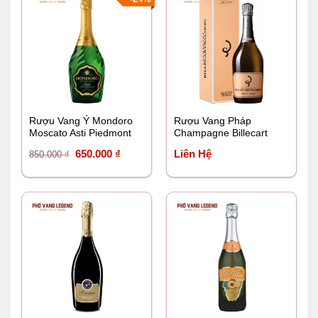
Rượu Vang Ý Mondoro
Rượu Vang Pháp
Moscato Asti Piedmont
Champagne Billecart
Salmon Brut Rosé
Giá
Giá
650.000
₫
Liên Hệ
850.000
₫
gốc
hiện
là:
tại
850.000 ₫.
là:
650.000 ₫.