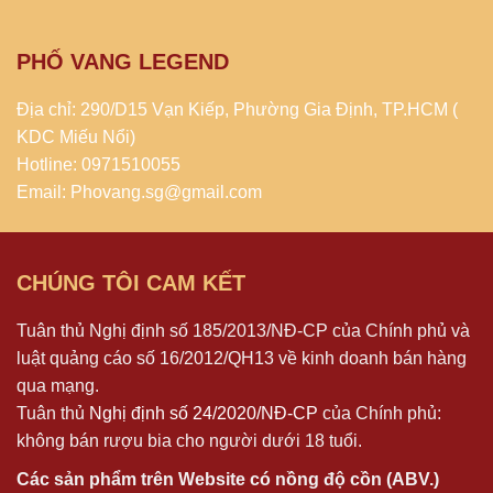
PHỐ VANG LEGEND
Địa chỉ: 290/D15 Vạn Kiếp, Phường Gia Định, TP.HCM (
KDC Miếu Nổi)
Hotline: 0971510055
Email: Phovang.sg@gmail.com
CHÚNG TÔI CAM KẾT
Tuân thủ Nghị định số 185/2013/NĐ-CP của Chính phủ và
luật quảng cáo số 16/2012/QH13 về kinh doanh bán hàng
qua mạng.
Tuân thủ
Nghị định số 24/2020/NĐ-CP
của Chính phủ:
không bán rượu bia cho người dưới 18 tuổi.
Các sản phẩm trên Website có nồng độ cồn (ABV.)