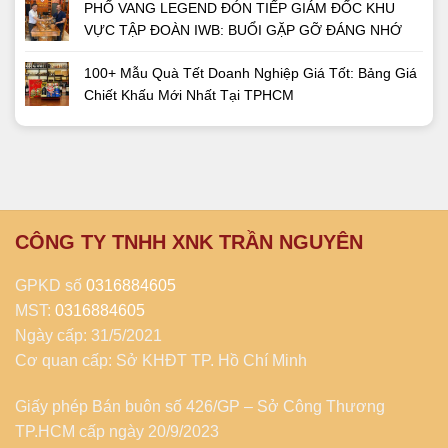
PHỐ VANG LEGEND ĐÓN TIẾP GIÁM ĐỐC KHU
VỰC TẬP ĐOÀN IWB: BUỔI GẶP GỠ ĐÁNG NHỚ
100+ Mẫu Quà Tết Doanh Nghiệp Giá Tốt: Bảng Giá
Chiết Khấu Mới Nhất Tại TPHCM
CÔNG TY TNHH XNK TRẦN NGUYÊN
GPKD số
0316884605
MST:
0316884605
Ngày cấp: 31/5/2021
Cơ quan cấp: Sở KHĐT TP. Hồ Chí Minh
Giấy phép Bán buôn số 426/GP – Sở Công Thương
TP.HCM cấp ngày 20/9/2023