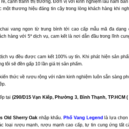
 rẻ, cạnh tranh thị trường. Đơn vị với kinh nghiệm lâu năm bá
 một thương hiệu đáng tin cậy trong lòng khách hàng khi ngh
 chai vang ngon từ trung bình tới cao cấp mẫu mã đa dạng
ách hàng với 5* dịch vụ, cam kết là nơi dẫn đầu trong lĩnh cu
dịch vụ đều được cam kết 100% uy tín. Khi phát hiện sản phẩm
 tôi sẽ đền gấp 10 lần giá trị sản phẩm.
kiến thức về rượu rộng với năm kinh nghiệm luôn sẵn sàng ph
ệp.
ếp tại
(290/D15 Vạn Kiếp, Phường 3, Bình Thạnh, TP.HCM 
s Old Sherry Oak
nhập khẩu.
Phố Vang Legend
là lựa chọn
 loại rượu mạnh, rượu mạnh cao cấp, tự tin cung ứng tất c