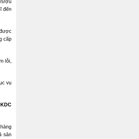
n rượu
ĩ đến
 được
ng cấp
 lỗi,
ục vụ
( KDC
 hàng
ả sản