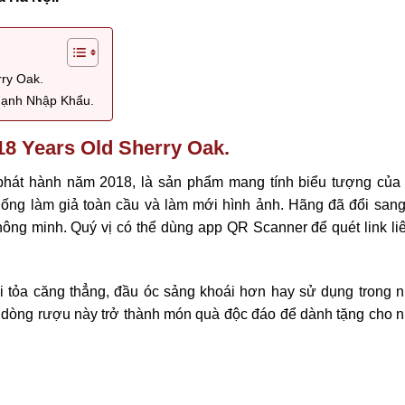
ry Oak.
Mạnh Nhập Khẩu.
18 Years Old Sherry Oak.
hát hành năm 2018, là sản phẩm mang tính biểu tượng của
hống làm giả toàn cầu và làm mới hình ảnh. Hãng đã đổi san
ng minh. Quý vị có thể dùng app QR Scanner để quét link liê
i tỏa căng thẳng, đầu óc sảng khoái hơn hay sử dụng trong 
ọn dòng rượu này trở thành món quà độc đáo để dành tặng cho 