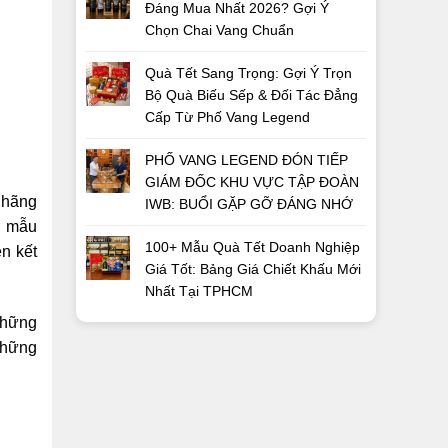
Đáng Mua Nhất 2026? Gợi Ý
Chọn Chai Vang Chuẩn
Quà Tết Sang Trọng: Gợi Ý Trọn
Bộ Quà Biếu Sếp & Đối Tác Đẳng
Cấp Từ Phố Vang Legend
PHỐ VANG LEGEND ĐÓN TIẾP
GIÁM ĐỐC KHU VỰC TẬP ĐOÀN
 hãng
IWB: BUỔI GẶP GỠ ĐÁNG NHỚ
g mẫu
100+ Mẫu Quà Tết Doanh Nghiệp
n kết
Giá Tốt: Bảng Giá Chiết Khấu Mới
Nhất Tại TPHCM
những
những