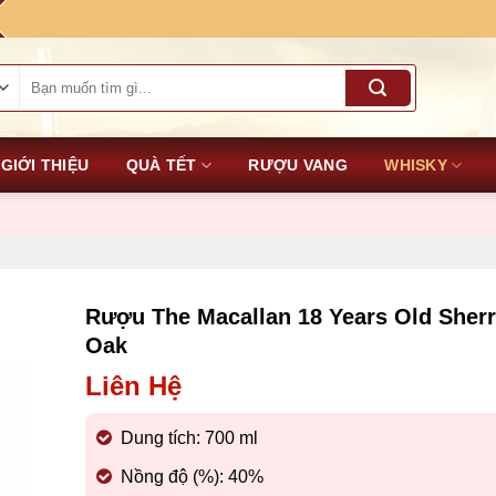
Tìm
kiếm:
GIỚI THIỆU
QUÀ TẾT
RƯỢU VANG
WHISKY
Rượu The Macallan 18 Years Old Sher
Oak
Liên Hệ
Dung tích: 700 ml
Nồng độ (%): 40%