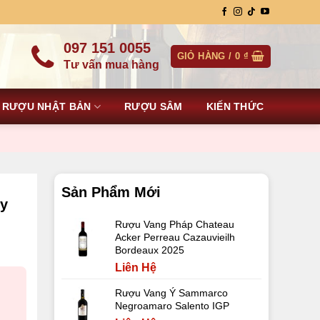
097 151 0055
GIỎ HÀNG /
0
₫
Tư vấn mua hàng
RƯỢU NHẬT BẢN
RƯỢU SÂM
KIẾN THỨC
Sản Phẩm Mới
ry
Rượu Vang Pháp Chateau
Acker Perreau Cazauvieilh
Bordeaux 2025
Liên Hệ
Rượu Vang Ý Sammarco
Negroamaro Salento IGP