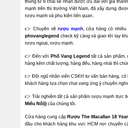
thùng từ 6 chai sẽ nhận được ưu đãi với giá thành
mạnh trên thị trường Việt Nam, đã xây dựng được
rượu mạnh và phụ kiện liên quan.
👉 Chuyên về
rượu mạnh
, cửa hàng có nhiều
phovanglegend
check kỹ càng và giao tới tay kh
rượu ngoại, rượu mạnh.
👉 Đến với
Phố Vang Legend
tất cả sản phẩm, 
hàng kém chất lượng, hàng đểu, hàng nhái thì chúng
👉 Đội ngũ nhân viên CSKH tư vấn bán hàng, có 
khách hàng lựa chọn chai vang ứng ý chuyên nghi
👉 Trải nghiệm tất cả sản phẩm rượu mạnh trực ti
Miếu Nổi))
của chúng tôi.
Cửa hàng cung cấp
Rượu The Macallan 18 Year
đầu cho khách hàng khu vực HCM nơi chuyên các