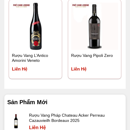
550.000 ₫.
là:
485.000 ₫.
Rượu Vang L’Antico
Rượu Vang Pipoli Zero
Amorini Veneto
Liên Hệ
Liên Hệ
Sản Phẩm Mới
Rượu Vang Pháp Chateau Acker Perreau
Cazauvieilh Bordeaux 2025
Liên Hệ