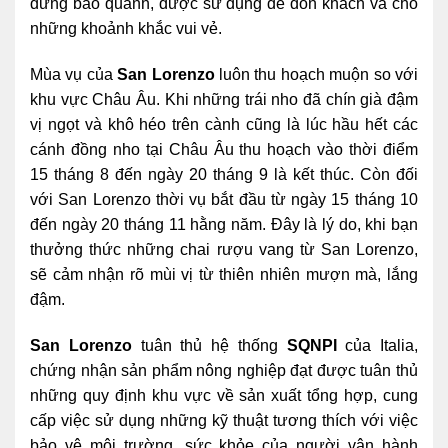
đứng bao quanh, được sử dụng để đón khách và cho
những khoảnh khắc vui vẻ.
Mùa vụ của
San Lorenzo
luôn thu hoạch muộn so với
khu vực Châu Âu. Khi những trái nho đã chín già đậm
vị ngọt và khô héo trên cành cũng là lúc hầu hết các
cánh đồng nho tại Châu Âu thu hoạch vào thời điểm
15 tháng 8 đến ngày 20 tháng 9 là kết thúc. Còn đối
với San Lorenzo thời vụ bắt đầu từ ngày 15 tháng 10
đến ngày 20 tháng 11 hằng năm. Đây là lý do, khi bạn
thưởng thức những chai rượu vang từ San Lorenzo,
sẽ cảm nhận rõ mùi vị từ thiên nhiên mượn mà, lắng
đậm.
San Lorenzo
tuân thủ hệ thống
SQNPI
của Italia,
chứng nhận sản phẩm nông nghiệp đạt được tuân thủ
những quy định khu vực về sản xuất tổng hợp, cung
cấp việc sử dụng những kỹ thuật tương thích với việc
bảo vệ môi trường, sức khỏe của người vận hành