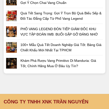
Gợi Ý Chọn Chai Vang Chuẩn
Quà Tết Sang Trọng: Gợi Ý Trọn Bộ Quà Biếu Sếp &
Đối Tác Đẳng Cấp Từ Phố Vang Legend
PHỐ VANG LEGEND ĐÓN TIẾP GIÁM ĐỐC KHU
VỰC TẬP ĐOÀN IWB: BUỔI GẶP GỠ ĐÁNG NHỚ
100+ Mẫu Quà Tết Doanh Nghiệp Giá Tốt: Bảng Giá
Chiết Khấu Mới Nhất Tại TPHCM
Khám Phá Rượu Vang Primitivo Di Manduria: Giá
Tốt, Chính Hãng Mua Ở Đâu Uy Tín?
CÔNG TY TNHH XNK TRẦN NGUYÊN