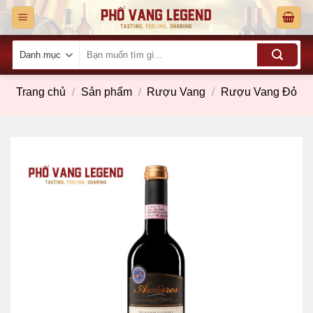
Skip
to
content
Tìm
kiếm:
Trang chủ
/
Sản phẩm
/
Rượu Vang
/
Rượu Vang Đỏ