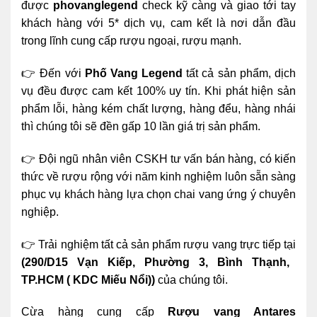
được
phovanglegend
check kỹ càng và giao tới tay
khách hàng với 5* dịch vụ, cam kết là nơi dẫn đầu
trong lĩnh cung cấp rượu ngoại, rượu mạnh.
👉 Đến với
Phố Vang Legend
tất cả sản phẩm, dịch
vụ đều được cam kết 100% uy tín. Khi phát hiện sản
phẩm lỗi, hàng kém chất lượng, hàng đểu, hàng nhái
thì chúng tôi sẽ đền gấp 10 lần giá trị sản phẩm.
👉 Đội ngũ nhân viên CSKH tư vấn bán hàng, có kiến
thức về rượu rộng với năm kinh nghiệm luôn sẵn sàng
phục vụ khách hàng lựa chọn chai vang ứng ý chuyên
nghiệp.
👉 Trải nghiệm tất cả sản phẩm rượu vang trực tiếp tại
(290/D15 Vạn Kiếp, Phường 3, Bình Thạnh,
TP.HCM ( KDC Miếu Nổi))
của chúng tôi.
Cừa hàng cung cấp
Rượu vang Antares