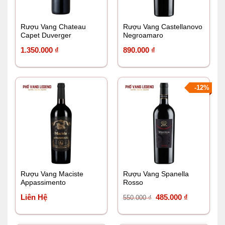
Rượu Vang Chateau
Rượu Vang Castellanovo
Capet Duverger
Negroamaro
1.350.000
₫
890.000
₫
-12%
Rượu Vang Maciste
Rượu Vang Spanella
Appassimento
Rosso
Giá
Giá
Liên Hệ
485.000
₫
550.000
₫
gốc
hiện
là:
tại