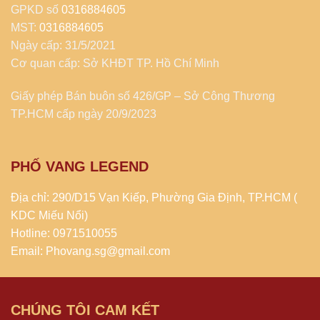
GPKD số
0316884605
MST:
0316884605
Ngày cấp: 31/5/2021
Cơ quan cấp: Sở KHĐT TP. Hồ Chí Minh
Giấy phép Bán buôn số 426/GP – Sở Công Thương
TP.HCM cấp ngày 20/9/2023
PHỐ VANG LEGEND
Địa chỉ: 290/D15 Vạn Kiếp, Phường Gia Định, TP.HCM (
KDC Miếu Nổi)
Hotline: 0971510055
Email: Phovang.sg@gmail.com
CHÚNG TÔI CAM KẾT