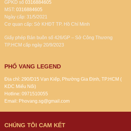
GPKD số
0316884605
MST:
0316884605
Ngày cấp: 31/5/2021
Cơ quan cấp: Sở KHĐT TP. Hồ Chí Minh
Giấy phép Bán buôn số 426/GP – Sở Công Thương
TP.HCM cấp ngày 20/9/2023
PHỐ VANG LEGEND
Địa chỉ: 290/D15 Vạn Kiếp, Phường Gia Định, TP.HCM (
KDC Miếu Nổi)
Hotline: 0971510055
Email: Phovang.sg@gmail.com
CHÚNG TÔI CAM KẾT