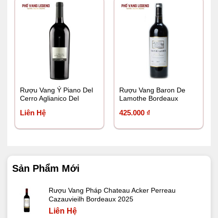
7.500.000 ₫.
là:
7.250.0
Rượu Vang Ý Piano Del
Rượu Vang Baron De
Cerro Aglianico Del
Lamothe Bordeaux
Vulture
Liên Hệ
425.000
₫
Sản Phẩm Mới
Rượu Vang Pháp Chateau Acker Perreau
Cazauvieilh Bordeaux 2025
Liên Hệ