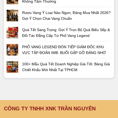
Không Tầm Thường
Rượu Vang Ý Loại Nào Ngon, Đáng Mua Nhất 2026?
Gợi Ý Chọn Chai Vang Chuẩn
Quà Tết Sang Trọng: Gợi Ý Trọn Bộ Quà Biếu Sếp &
Đối Tác Đẳng Cấp Từ Phố Vang Legend
PHỐ VANG LEGEND ĐÓN TIẾP GIÁM ĐỐC KHU
VỰC TẬP ĐOÀN IWB: BUỔI GẶP GỠ ĐÁNG NHỚ
100+ Mẫu Quà Tết Doanh Nghiệp Giá Tốt: Bảng Giá
Chiết Khấu Mới Nhất Tại TPHCM
CÔNG TY TNHH XNK TRẦN NGUYÊN