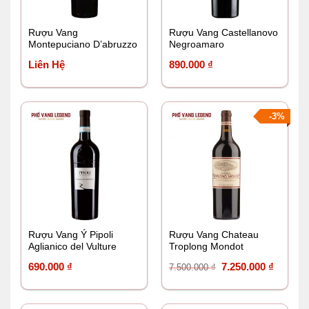
Rượu Vang
Rượu Vang Castellanovo
Montepuciano D’abruzzo
Negroamaro
Velenosi
Liên Hệ
890.000
₫
-3%
Rượu Vang Ý Pipoli
Rượu Vang Chateau
Aglianico del Vulture
Troplong Mondot
DOC
Giá
Giá
690.000
₫
7.250.000
₫
7.500.000
₫
gốc
hiện
là:
tại