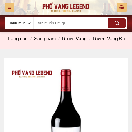
Skip
to
content
Tìm
kiếm:
Trang chủ
/
Sản phẩm
/
Rượu Vang
/
Rượu Vang Đỏ