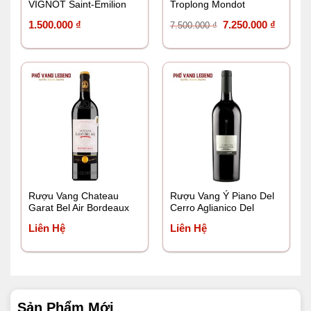
VIGNOT Saint-Émilion
Troplong Mondot
Grand Cru
Giá
Giá
1.500.000
₫
7.250.000
₫
7.500.000
₫
gốc
hiện
là:
tại
7.500.000 ₫.
là:
7.250.0
Rượu Vang Chateau
Rượu Vang Ý Piano Del
Garat Bel Air Bordeaux
Cerro Aglianico Del
Vulture
Liên Hệ
Liên Hệ
Sản Phẩm Mới