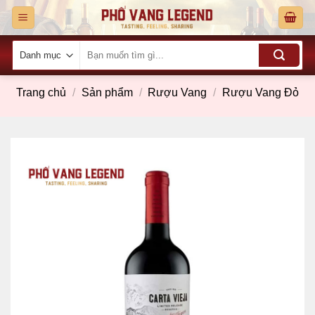
Skip
to
content
Tìm
kiếm:
Trang chủ
/
Sản phẩm
/
Rượu Vang
/
Rượu Vang Đỏ