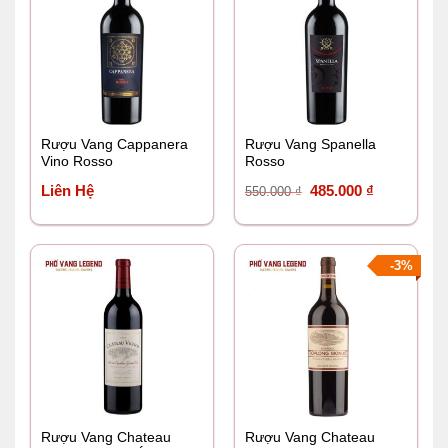
Rượu Vang Cappanera
Rượu Vang Spanella
Vino Rosso
Rosso
Giá
Giá
Liên Hệ
485.000
₫
550.000
₫
gốc
hiện
là:
tại
550.000 ₫.
là:
-3%
485.000 ₫.
Rượu Vang Chateau
Rượu Vang Chateau