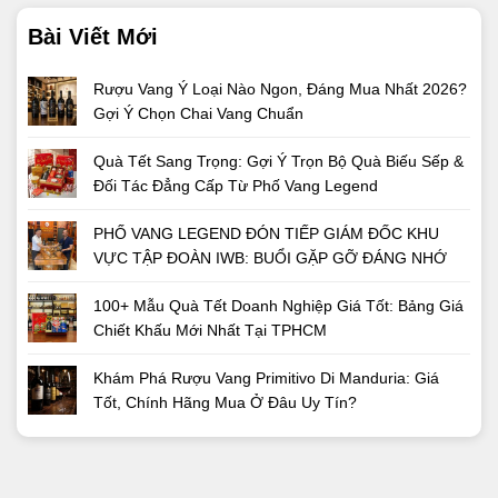
Bài Viết Mới
Rượu Vang Ý Loại Nào Ngon, Đáng Mua Nhất 2026?
Gợi Ý Chọn Chai Vang Chuẩn
Quà Tết Sang Trọng: Gợi Ý Trọn Bộ Quà Biếu Sếp &
Đối Tác Đẳng Cấp Từ Phố Vang Legend
PHỐ VANG LEGEND ĐÓN TIẾP GIÁM ĐỐC KHU
VỰC TẬP ĐOÀN IWB: BUỔI GẶP GỠ ĐÁNG NHỚ
100+ Mẫu Quà Tết Doanh Nghiệp Giá Tốt: Bảng Giá
Chiết Khấu Mới Nhất Tại TPHCM
Khám Phá Rượu Vang Primitivo Di Manduria: Giá
Tốt, Chính Hãng Mua Ở Đâu Uy Tín?