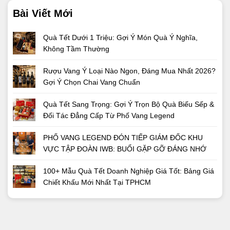
Bài Viết Mới
Quà Tết Dưới 1 Triệu: Gợi Ý Món Quà Ý Nghĩa,
Không Tầm Thường
Rượu Vang Ý Loại Nào Ngon, Đáng Mua Nhất 2026?
Gợi Ý Chọn Chai Vang Chuẩn
Quà Tết Sang Trọng: Gợi Ý Trọn Bộ Quà Biếu Sếp &
Đối Tác Đẳng Cấp Từ Phố Vang Legend
PHỐ VANG LEGEND ĐÓN TIẾP GIÁM ĐỐC KHU
VỰC TẬP ĐOÀN IWB: BUỔI GẶP GỠ ĐÁNG NHỚ
100+ Mẫu Quà Tết Doanh Nghiệp Giá Tốt: Bảng Giá
Chiết Khấu Mới Nhất Tại TPHCM