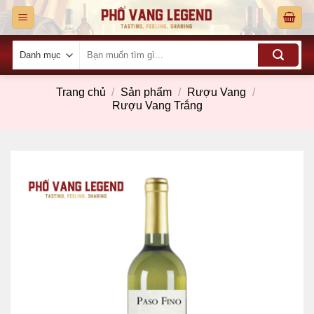
Skip
to
content
Tìm
kiếm:
Trang chủ
/
Sản phẩm
/
Rượu Vang
/
Rượu Vang Trắng