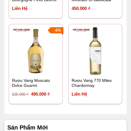
2018
Liên Hệ
450.000
₫
-6%
Rượu Vang Moscato
Rượu Vang 770 Miles
Dolce Guarini
Chardonnay
Giá
Giá
495.000
₫
Liên Hệ
525.000
₫
gốc
hiện
là:
tại
525.000 ₫.
là:
495.000 ₫.
Sản Phẩm Mới