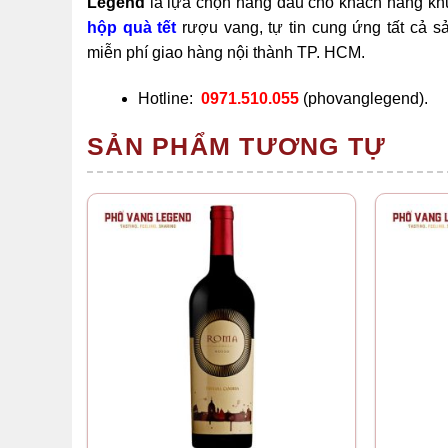
Legend
là lựa chọn hàng đầu cho khách hàng khu
hộp quà tết
rượu vang, tự tin cung ứng tất cả 
miễn phí giao hàng nội thành TP. HCM.
Hotline:
0971.510.055
(phovanglegend).
SẢN PHẨM TƯƠNG TỰ