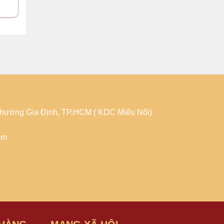
 Phường Gia Định, TP.HCM ( KDC Miếu Nổi)
om