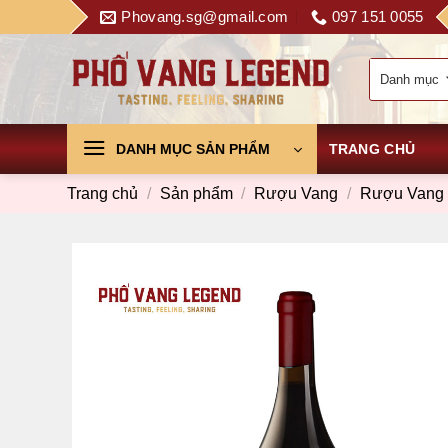
Skip
Phovang.sg@gmail.com
097 151 0055
to
content
DANH MỤC SẢN PHẨM
TRANG CHỦ
Trang chủ
/
Sản phẩm
/
Rượu Vang
/
Rượu Vang