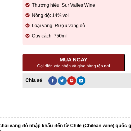
Thương hiệu: Sur Valles Wine
Nồng độ: 14% vol
Loại vang: Rượu vang đỏ
Quy cách: 750ml
MUA NGAY
Gọi điện xác nhận và giao hàng tận nơi
chai vang đỏ nhập khẩu đến từ Chile (Chilean wine) quốc g