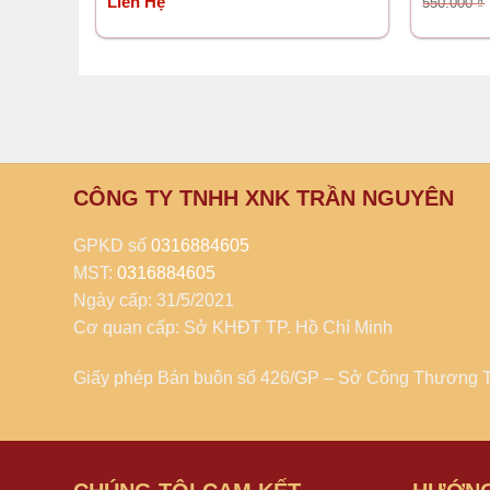
Liên Hệ
550.000
₫
CÔNG TY TNHH XNK TRẦN NGUYÊN
GPKD số
0316884605
MST:
0316884605
Ngày cấp: 31/5/2021
Cơ quan cấp: Sở KHĐT TP. Hồ Chí Minh
Giấy phép Bán buôn số 426/GP – Sở Công Thương 