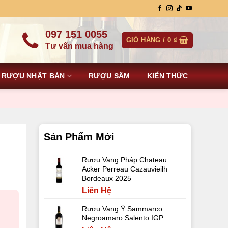
097 151 0055
GIỎ HÀNG /
0
₫
Tư vấn mua hàng
RƯỢU NHẬT BẢN
RƯỢU SÂM
KIẾN THỨC
Sản Phẩm Mới
Rượu Vang Pháp Chateau
Acker Perreau Cazauvieilh
Bordeaux 2025
Liên Hệ
Rượu Vang Ý Sammarco
Negroamaro Salento IGP