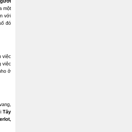
gười
a một
n với
số đó
 việc
 việc
nho ở
 vang,
ời
Tây
erlot,