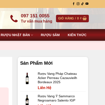
097 151 0055
GIỎ HÀNG /
0
₫
Tư vấn mua hàng
RƯỢU NHẬT BẢN
RƯỢU SÂM
KIẾN THỨC
Sản Phẩm Mới
Rượu Vang Pháp Chateau
Acker Perreau Cazauvieilh
Bordeaux 2025
Liên Hệ
Rượu Vang Ý Sammarco
Negroamaro Salento IGP