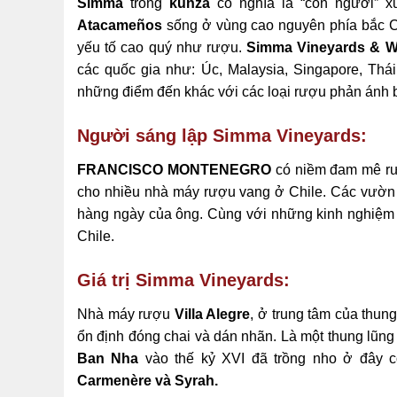
Simma
trong
kunza
có nghĩa là “con người” x
Atacameños
sống ở vùng cao nguyên phía bắc Ch
yếu tố cao quý như rượu.
Simma Vineyards & W
các quốc gia như: Úc, Malaysia, Singapore, Th
những điểm đến khác với các loại rượu phản ánh 
Người sáng lập Simma Vineyards:
FRANCISCO MONTENEGRO
có niềm đam mê rượ
cho nhiều nhà máy rượu vang ở Chile. Các vườn 
hàng ngày của ông. Cùng với những kinh nghiệm 
Chile.
Giá trị Simma Vineyards:
Nhà máy rượu
Villa Alegre
, ở trung tâm của thun
ổn định đóng chai và dán nhãn. Là một thung lũn
Ban Nha
vào thế kỷ XVI đã trồng nho ở đây có
Carmenère và Syrah.