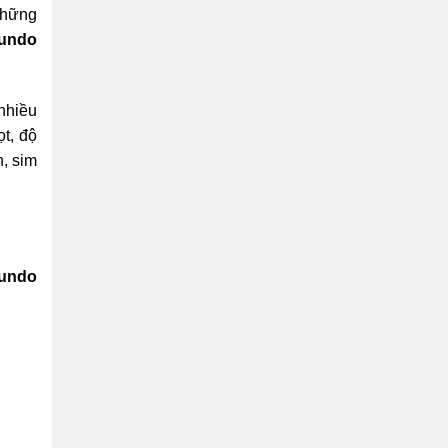
những
Mundo
nhiều
t, độ
, sim
Mundo