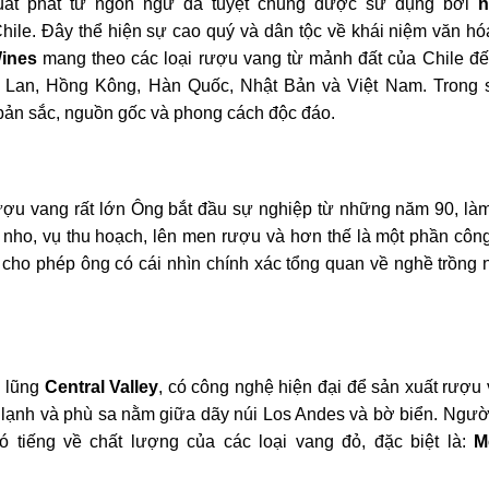
uất phát từ ngôn ngữ đã tuyệt chủng được sử dụng bởi
n
ile. Đây thể hiện sự cao quý và dân tộc về khái niệm văn hó
ines
mang theo các loại rượu vang từ mảnh đất của Chile đế
ái Lan, Hồng Kông, Hàn Quốc, Nhật Bản và Việt Nam. Trong 
bản sắc, nguồn gốc và phong cách độc đáo.
u vang rất lớn Ông bắt đầu sự nghiệp từ những năm 90, làm
nho, vụ thu hoạch, lên men rượu và hơn thế là một phần công
cho phép ông có cái nhìn chính xác tổng quan về nghề trồng 
g lũng
Central
Valley
, có công nghệ hiện đại để sản xuất rượu
g lạnh và phù sa nằm giữa dãy núi Los Andes và bờ biển. Ngư
 tiếng về chất lượng của các loại vang đỏ, đặc biệt là:
M