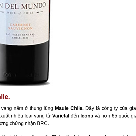
le.
u vang nằm ở thung lũng
Maule Chile.
Đây là công ty của gia
xuất nhiều loại vang từ
Varietal
đến
Icons
và hơn 65 quốc gia
lượng chứng nhận BRC.