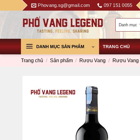
Skip
Phovang.sg@gmail.com
097 151 0055
to
content
DANH MỤC SẢN PHẨM
TRANG CHỦ
Trang chủ
/
Sản phẩm
/
Rượu Vang
/
Rượu Vang