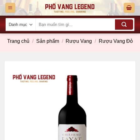
Skip
to
content
Tìm
kiếm:
Trang chủ
/
Sản phẩm
/
Rượu Vang
/
Rượu Vang Đỏ