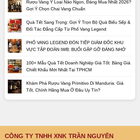
Rượu Vang Ý Loại Nào Ngon, Đáng Mua Nhất 2026?
Gợi Ý Chọn Chai Vang Chuẩn
Quà Tết Sang Trọng: Gợi Ý Trọn Bộ Quà Biếu Sếp &
Đối Tác Đẳng Cấp Từ Phố Vang Legend
PHỐ VANG LEGEND ĐÓN TIẾP GIÁM ĐỐC KHU
VỰC TẬP ĐOÀN IWB: BUỔI GẶP GỠ ĐÁNG NHỚ
100+ Mẫu Quà Tết Doanh Nghiệp Giá Tốt: Bảng Giá
Chiết Khấu Mới Nhất Tại TPHCM
Khám Phá Rượu Vang Primitivo Di Manduria: Giá
Tốt, Chính Hãng Mua Ở Đâu Uy Tín?
CÔNG TY TNHH XNK TRẦN NGUYÊN