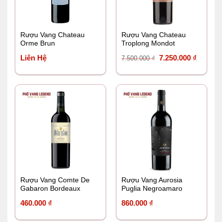
Rượu Vang Chateau
Rượu Vang Chateau
Orme Brun
Troplong Mondot
Giá
Giá
Liên Hệ
7.250.000
₫
7.500.000
₫
gốc
hiện
là:
tại
7.500.000 ₫.
là:
7.250.0
Rượu Vang Comte De
Rượu Vang Aurosia
Gabaron Bordeaux
Puglia Negroamaro
460.000
₫
860.000
₫