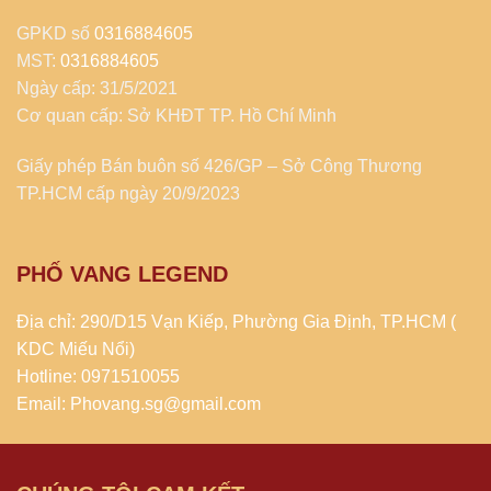
GPKD số
0316884605
MST:
0316884605
Ngày cấp: 31/5/2021
Cơ quan cấp: Sở KHĐT TP. Hồ Chí Minh
Giấy phép Bán buôn số 426/GP – Sở Công Thương
TP.HCM cấp ngày 20/9/2023
PHỐ VANG LEGEND
Địa chỉ: 290/D15 Vạn Kiếp, Phường Gia Định, TP.HCM (
KDC Miếu Nổi)
Hotline: 0971510055
Email: Phovang.sg@gmail.com