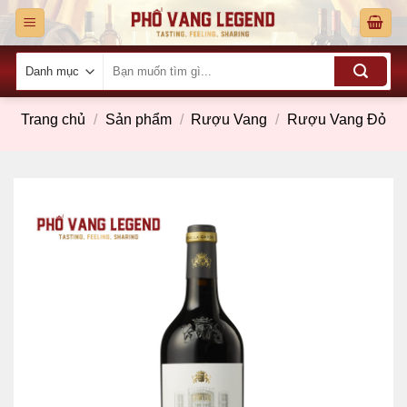
Skip
to
content
Tìm
kiếm:
Trang chủ
/
Sản phẩm
/
Rượu Vang
/
Rượu Vang Đỏ