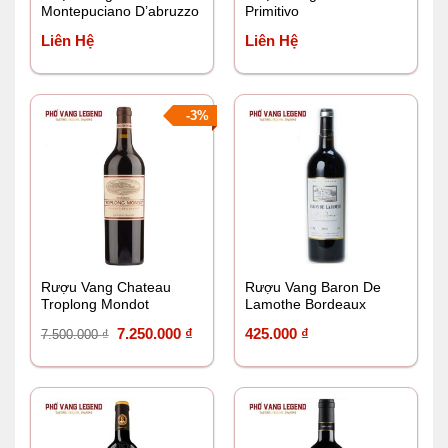
Montepuciano D’abruzzo
Primitivo
Velenosi
Liên Hệ
Liên Hệ
-3%
Rượu Vang Chateau
Rượu Vang Baron De
Troplong Mondot
Lamothe Bordeaux
Giá
Giá
7.250.000
₫
425.000
₫
7.500.000
₫
gốc
hiện
là:
tại
7.500.000 ₫.
là:
7.250.000 ₫.