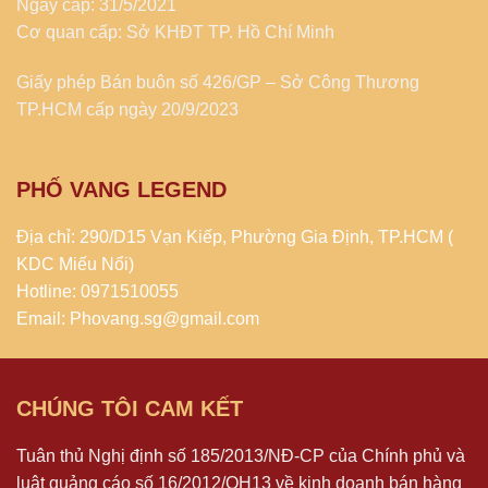
Ngày cấp: 31/5/2021
Cơ quan cấp: Sở KHĐT TP. Hồ Chí Minh
Giấy phép Bán buôn số 426/GP – Sở Công Thương
TP.HCM cấp ngày 20/9/2023
PHỐ VANG LEGEND
Địa chỉ: 290/D15 Vạn Kiếp, Phường Gia Định, TP.HCM (
KDC Miếu Nổi)
Hotline: 0971510055
Email: Phovang.sg@gmail.com
CHÚNG TÔI CAM KẾT
Tuân thủ Nghị định số 185/2013/NĐ-CP của Chính phủ và
luật quảng cáo số 16/2012/QH13 về kinh doanh bán hàng