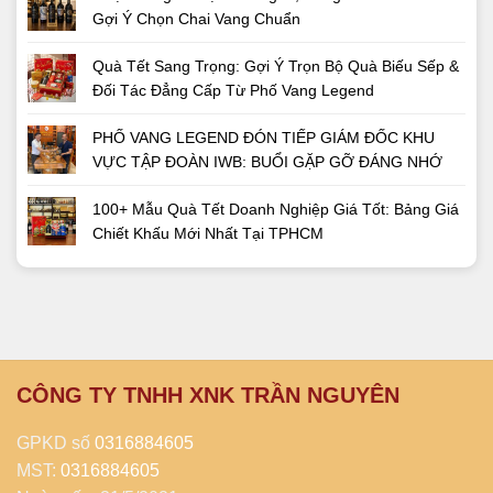
Gợi Ý Chọn Chai Vang Chuẩn
Quà Tết Sang Trọng: Gợi Ý Trọn Bộ Quà Biếu Sếp &
Đối Tác Đẳng Cấp Từ Phố Vang Legend
PHỐ VANG LEGEND ĐÓN TIẾP GIÁM ĐỐC KHU
VỰC TẬP ĐOÀN IWB: BUỔI GẶP GỠ ĐÁNG NHỚ
100+ Mẫu Quà Tết Doanh Nghiệp Giá Tốt: Bảng Giá
Chiết Khấu Mới Nhất Tại TPHCM
CÔNG TY TNHH XNK TRẦN NGUYÊN
GPKD số
0316884605
MST:
0316884605