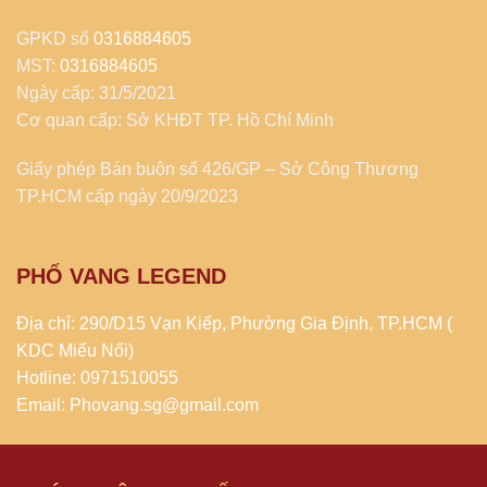
GPKD số
0316884605
MST:
0316884605
Ngày cấp: 31/5/2021
Cơ quan cấp: Sở KHĐT TP. Hồ Chí Minh
Giấy phép Bán buôn số 426/GP – Sở Công Thương
TP.HCM cấp ngày 20/9/2023
PHỐ VANG LEGEND
Địa chỉ: 290/D15 Vạn Kiếp, Phường Gia Định, TP.HCM (
KDC Miếu Nổi)
Hotline: 0971510055
Email: Phovang.sg@gmail.com