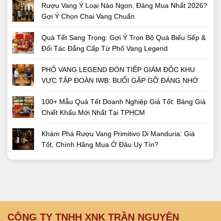
Rượu Vang Ý Loại Nào Ngon, Đáng Mua Nhất 2026?
Gợi Ý Chọn Chai Vang Chuẩn
Quà Tết Sang Trọng: Gợi Ý Trọn Bộ Quà Biếu Sếp &
Đối Tác Đẳng Cấp Từ Phố Vang Legend
PHỐ VANG LEGEND ĐÓN TIẾP GIÁM ĐỐC KHU
VỰC TẬP ĐOÀN IWB: BUỔI GẶP GỠ ĐÁNG NHỚ
100+ Mẫu Quà Tết Doanh Nghiệp Giá Tốt: Bảng Giá
Chiết Khấu Mới Nhất Tại TPHCM
Khám Phá Rượu Vang Primitivo Di Manduria: Giá
Tốt, Chính Hãng Mua Ở Đâu Uy Tín?
CÔNG TY TNHH XNK TRẦN NGUYÊN