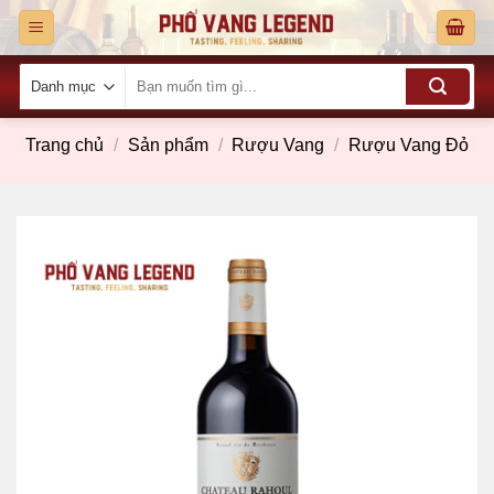
Skip
to
content
Tìm
kiếm:
Trang chủ
/
Sản phẩm
/
Rượu Vang
/
Rượu Vang Đỏ