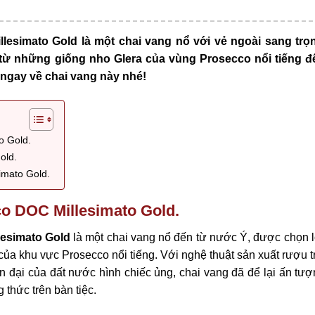
simato Gold là một chai vang nổ với vẻ ngoài sang trọ
từ những giống nho Glera của vùng Prosecco nổi tiếng đ
gay về chai vang này nhé!
o Gold.
old.
imato Gold.
o DOC Millesimato Gold.
lesimato Gold
là một chai vang nổ đến từ nước Ý, được chọn l
 của khu vực Prosecco nổi tiếng. Với nghệ thuật sản xuất rượu 
 đại của đất nước hình chiếc ủng, chai vang đã để lại ấn tượ
thức trên bàn tiệc.