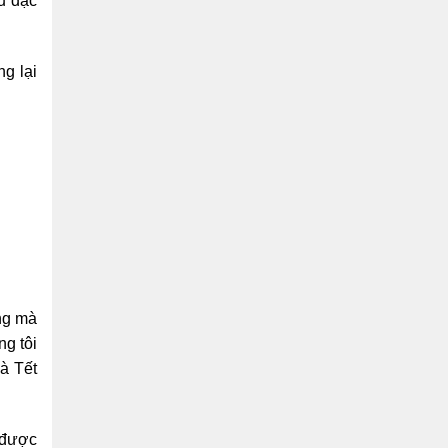
u đặc
g lại
ng mà
ng tôi
à Tết
 được