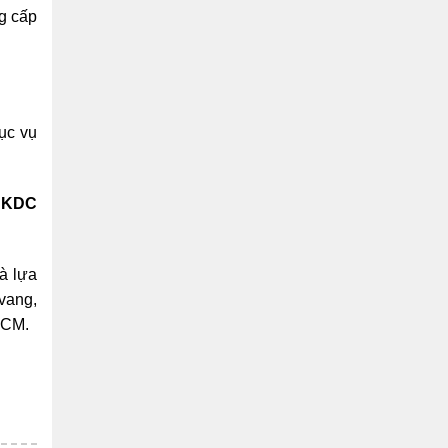
ng cấp
ục vụ
( KDC
à lựa
vang,
HCM.