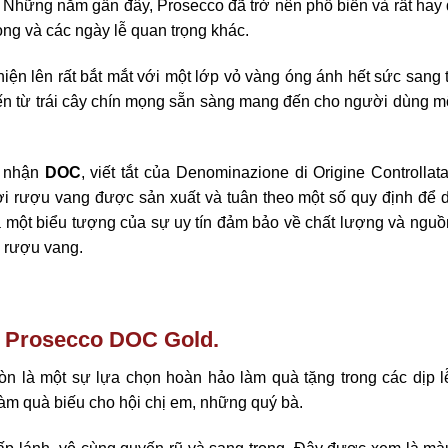
t. Những năm gần đây, Prosecco đã trở nên phổ biến và rất ha
rọng và các ngày lễ quan trọng khác.
hiện lên rất bắt mắt với một lớp vỏ vàng óng ánh hết sức sang 
n từ trái cây chín mọng sẵn sàng mang đến cho người dùng một
g nhận
DOC
, viết tắt của Denominazione di Origine Controllat
ơi rượu vang được sản xuất và tuân theo một số quy định để d
à một biểu tượng của sự uy tín đảm bảo về chất lượng và nguồ
i rượu vang.
 Prosecco DOC Gold
.
òn là một sự lựa chọn hoàn hảo làm quà tặng trong các dịp l
 làm quà biếu cho hội chị em, những quý bà.