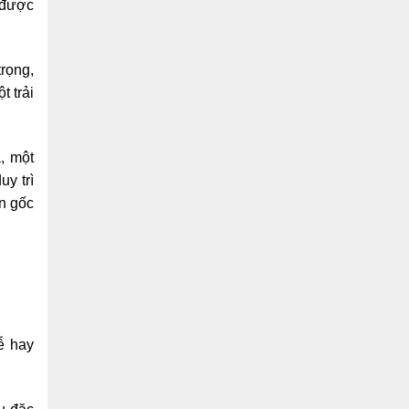
y được
trọng,
 trải
a, một
uy trì
n gốc
ễ hay