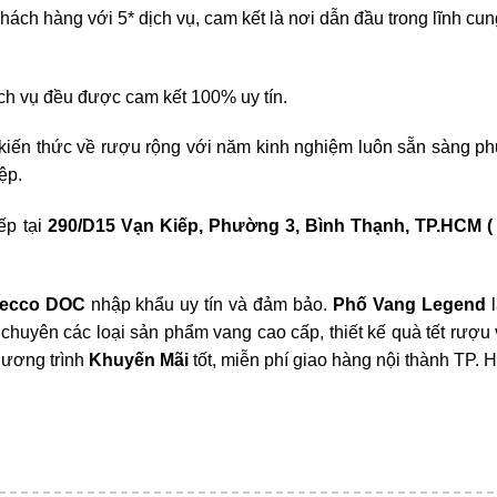
hách hàng với 5* dịch vụ, cam kết là nơi dẫn đầu trong lĩnh cu
ịch vụ đều được cam kết 100% uy tín.
kiến thức về rượu rộng với năm kinh nghiệm luôn sẵn sàng ph
ệp.
ếp tại
290/D15 Vạn Kiếp, Phường 3, Bình Thạnh, TP.HCM 
secco DOC
nhập khẩu uy tín và đảm bảo.
Phố Vang Legend
l
uyên các loại sản phẩm vang cao cấp, thiết kế quà tết rượu 
hương trình
Khuyến Mãi
tốt, miễn phí giao hàng nội thành TP. 