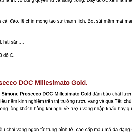
ấp lánh, vô cùng quyến rũ và sang trọng. Đây được xem là mà
ả, đào, lê chín mọng tạo sự thanh lịch. Bọt sủi mềm mại man
d, hải sản,…
8 độ C.
secco DOC Millesimato Gold
.
 Simone Prosecco DOC Millesimato Gold
đảm bảo chất lượ
hiều năm kinh nghiệm trên thị trường rượu vang và quà Tết, chú
rong lòng khách hàng khi nghĩ về rượu vang nhập khẩu hay qu
iều chai vang ngon từ trung bình tới cao cấp mẫu mã đa dạng