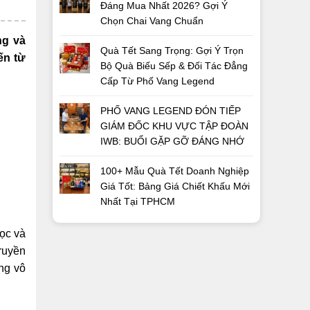
Đáng Mua Nhất 2026? Gợi Ý
Chọn Chai Vang Chuẩn
ng và
Quà Tết Sang Trọng: Gợi Ý Trọn
ến từ
Bộ Quà Biếu Sếp & Đối Tác Đẳng
Cấp Từ Phố Vang Legend
PHỐ VANG LEGEND ĐÓN TIẾP
GIÁM ĐỐC KHU VỰC TẬP ĐOÀN
IWB: BUỔI GẶP GỠ ĐÁNG NHỚ
100+ Mẫu Quà Tết Doanh Nghiệp
Giá Tốt: Bảng Giá Chiết Khấu Mới
Nhất Tại TPHCM
ọc và
truyền
ng vô