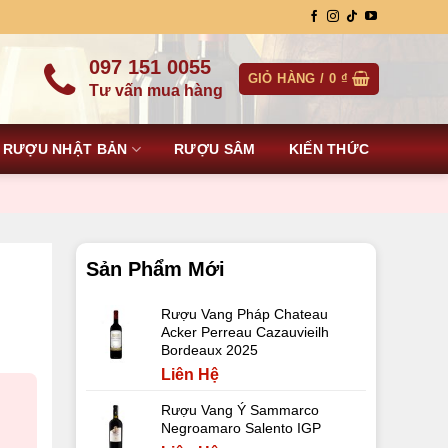
097 151 0055
GIỎ HÀNG /
0
₫
Tư vấn mua hàng
RƯỢU NHẬT BẢN
RƯỢU SÂM
KIẾN THỨC
Sản Phẩm Mới
Rượu Vang Pháp Chateau
Acker Perreau Cazauvieilh
Bordeaux 2025
Liên Hệ
Rượu Vang Ý Sammarco
Negroamaro Salento IGP