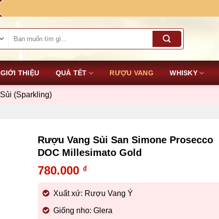
Tìm
kiếm:
GIỚI THIỆU
QUÀ TẾT
RƯỢU VANG
WHISKY
ủi (Sparkling)
Rượu Vang Sủi San Simone Prosecco
DOC Millesimato Gold
780.000
₫
Xuất xứ: Rượu Vang Ý
Giống nho: Glera