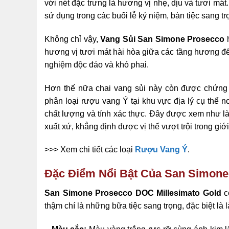
với nét đặc trưng là hương vị nhẹ, dịu và tươi má
sử dụng trong các buổi lễ kỷ niệm, bàn tiệc sang t
Không chỉ vậy,
Vang Sủi San Simone Prosecco
hương vị tươi mát hài hòa giữa các tầng hương đế
nghiệm độc đáo và khó phai.
Hơn thế nữa chai vang sủi này còn được chứn
phân loại rượu vang Ý tại khu vực địa lý cụ thể n
chất lượng và tính xác thực. Đây được xem như l
xuất xứ, khẳng định được vị thế vượt trội trong giớ
>>> Xem chi tiết các loại
Rượu Vang Ý
.
Đặc Điểm Nổi Bật Của
San Simone
San Simone Prosecco DOC Millesimato Gold
c
thậm chí là những bữa tiệc sang trọng, đặc biệt là