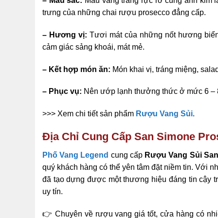
– Màu sắc:
Màu vàng trắng rực rỡ cùng ánh kim l
trưng của những chai rượu prosecco đẳng cấp.
– Hương vị:
Tươi mát của những nốt hương biển c
cảm giác sảng khoái, mát mẻ.
– Kết hợp món ăn:
Món khai vị, tráng miệng, sala
– Phục vụ:
Nên ướp lạnh thưởng thức ở mức 6 – 
>>> Xem chi tiết sản phẩm
Rượu Vang Sủi
.
Địa Chỉ Cung Cấp San Simone Pro
Phố Vang Legend
cung cấp
Rượu Vang Sủi San
quý khách hàng có thể yên tâm đặt niềm tin. Với n
đã tạo dựng được một thương hiệu đáng tin cậy t
uy tín.
👉 Chuyên về rượu vang giá tốt, cửa hàng có nh