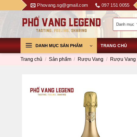
Skip
Phovang.sg@gmail.com
097 151 0055
to
content
DANH MỤC SẢN PHẨM
TRANG CHỦ
Trang chủ
/
Sản phẩm
/
Rượu Vang
/
Rượu Vang S