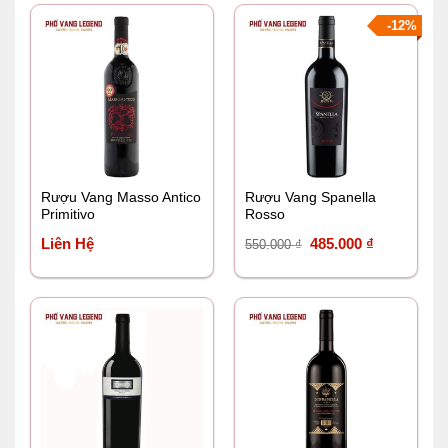
-12%
Rượu Vang Masso Antico
Rượu Vang Spanella
Primitivo
Rosso
Giá
Giá
Liên Hệ
485.000
₫
550.000
₫
gốc
hiện
là:
tại
550.000 ₫.
là:
485.000 ₫.