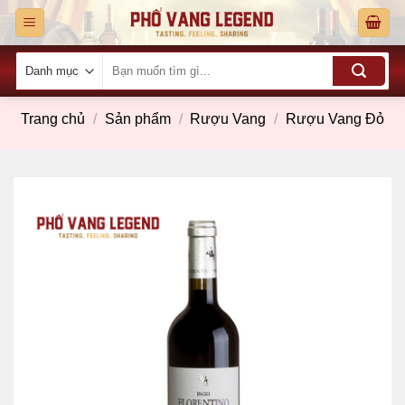
Skip
to
content
Tìm
kiếm:
Trang chủ
/
Sản phẩm
/
Rượu Vang
/
Rượu Vang Đỏ