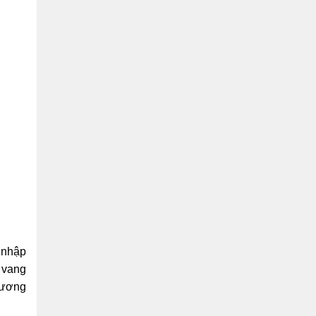
 nhập
 vang
hương