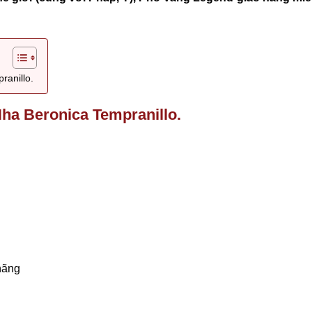
anillo.
ha Beronica Tempranillo.
hãng