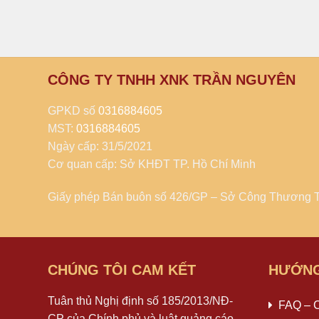
CÔNG TY TNHH XNK TRẦN NGUYÊN
GPKD số
0316884605
MST:
0316884605
Ngày cấp: 31/5/2021
Cơ quan cấp: Sở KHĐT TP. Hồ Chí Minh
Giấy phép Bán buôn số 426/GP – Sở Công Thương 
CHÚNG TÔI CAM KẾT
HƯỚNG
Tuân thủ Nghị định số 185/2013/NĐ-
FAQ – 
CP của Chính phủ và luật quảng cáo