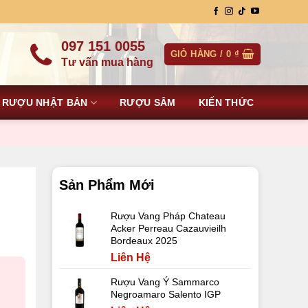
097 151 0055
GIỎ HÀNG /
0
₫
Tư vấn mua hàng
RƯỢU NHẬT BẢN
RƯỢU SÂM
KIẾN THỨC
Sản Phẩm Mới
Rượu Vang Pháp Chateau
Acker Perreau Cazauvieilh
Bordeaux 2025
Liên Hệ
Rượu Vang Ý Sammarco
Negroamaro Salento IGP