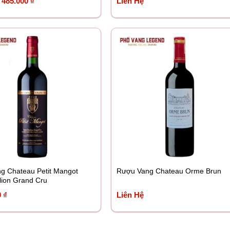
Giá
Giá
485.000
₫
Liên Hệ
gốc
hiện
là:
tại
550.000 ₫.
là:
485.000 ₫.
g Chateau Petit Mangot
Rượu Vang Chateau Orme Brun
lion Grand Cru
0
₫
Liên Hệ