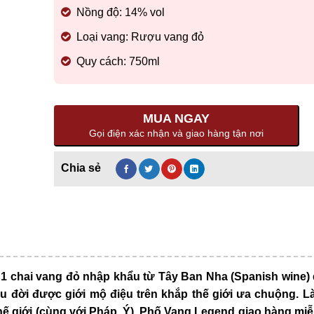
Nồng độ: 14% vol
Loại vang: Rượu vang đỏ
Quy cách: 750ml
MUA NGAY
Gọi điện xác nhận và giao hàng tận nơi
1 chai vang đỏ nhập khẩu từ Tây Ban Nha (Spanish wine)
u đời được giới mộ điệu trên khắp thế giới ưa chuộng. L
ế giới (cùng với Pháp, Ý)
, Phố Vang Legend giao hàng miễ