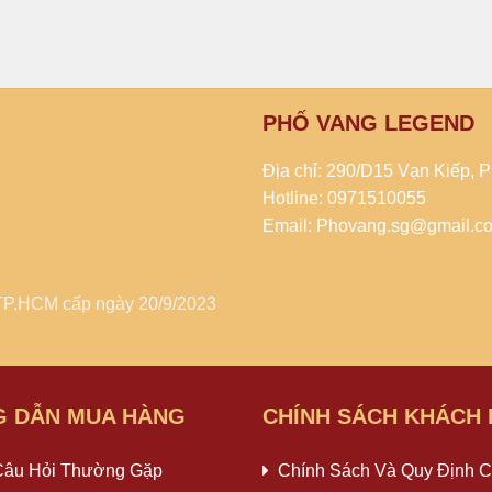
PHỐ VANG LEGEND
Địa chỉ: 290/D15 Vạn Kiếp,
Hotline: 0971510055
Email: Phovang.sg@gmail.c
TP.HCM cấp ngày 20/9/2023
 DẪN MUA HÀNG
CHÍNH SÁCH KHÁCH
Câu Hỏi Thường Gặp
Chính Sách Và Quy Định 