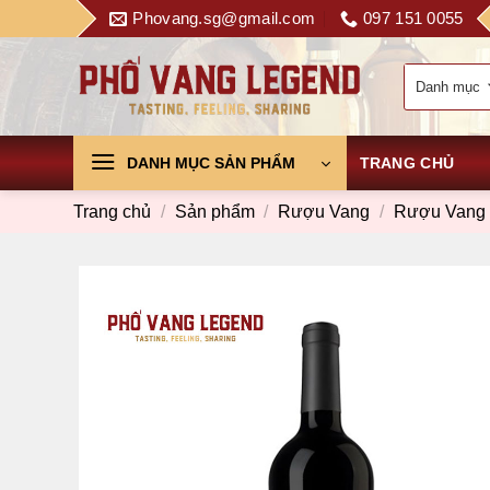
Skip
Phovang.sg@gmail.com
097 151 0055
to
content
DANH MỤC SẢN PHẨM
TRANG CHỦ
Trang chủ
/
Sản phẩm
/
Rượu Vang
/
Rượu Vang