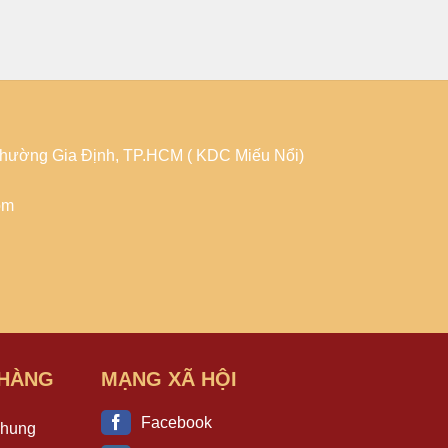
 Phường Gia Định, TP.HCM ( KDC Miếu Nổi)
om
 HÀNG
MẠNG XÃ HỘI
Facebook
Chung