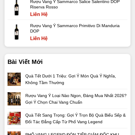
Rượu Vang Ý Sammarco Salice Salentino DOP
Riserva Rosso
Liên Hệ
Rượu Vang Ý Sammarco Primitivo Di Manduria
DOP
Liên Hệ
Bài Viết Mới
Quà Tết Dưới 1 Triệu: Gợi Ý Món Quà Ý Nghĩa,
Không Tầm Thường
Rượu Vang Ý Loại Nào Ngon, Đáng Mua Nhất 2026?
Gợi Ý Chọn Chai Vang Chuẩn
Quà Tết Sang Trọng: Gợi Ý Trọn Bộ Quà Biếu Sếp &
Đối Tác Đẳng Cấp Từ Phố Vang Legend
PHỐ VANG LEGEND ĐÓN TIẾP GIÁM ĐỐC KHU