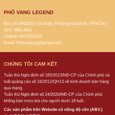
PHỐ VANG LEGEND
Địa chỉ: 290/D15 Vạn Kiếp, Phường Gia Định, TP.HCM (
KDC Miếu Nổi)
Hotline: 0971510055
Email: Phovang.sg@gmail.com
CHÚNG TÔI CAM KẾT
Tuân thủ Nghị định số 185/2013/NĐ-CP của Chính phủ và
luật quảng cáo số 16/2012/QH13 về kinh doanh bán hàng
qua mạng.
Tuân thủ
Nghị định số 24/2020/NĐ-CP
của Chính phủ:
không bán rượu bia cho người dưới 18 tuổi.
Các sản phẩm trên Website có nồng độ cồn (ABV.)