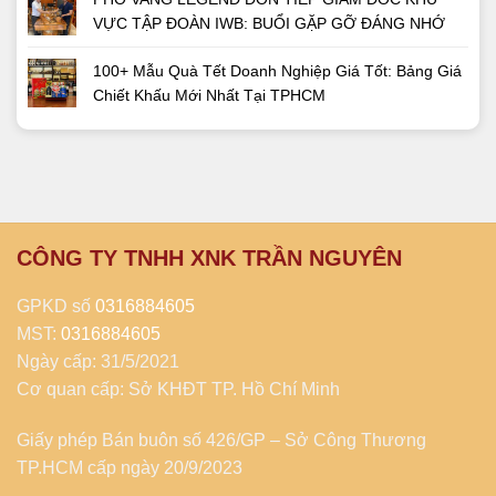
VỰC TẬP ĐOÀN IWB: BUỔI GẶP GỠ ĐÁNG NHỚ
100+ Mẫu Quà Tết Doanh Nghiệp Giá Tốt: Bảng Giá
Chiết Khấu Mới Nhất Tại TPHCM
CÔNG TY TNHH XNK TRẦN NGUYÊN
GPKD số
0316884605
MST:
0316884605
Ngày cấp: 31/5/2021
Cơ quan cấp: Sở KHĐT TP. Hồ Chí Minh
Giấy phép Bán buôn số 426/GP – Sở Công Thương
TP.HCM cấp ngày 20/9/2023