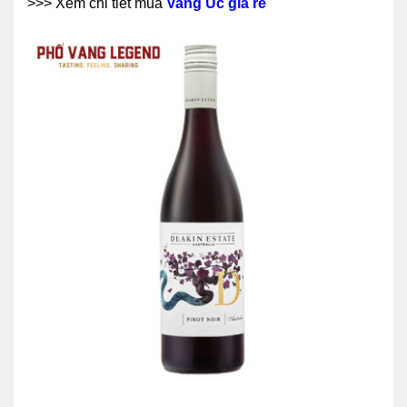
>>> Xem chi tiết mua
Vang Úc giá rẻ