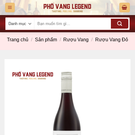
Skip
to
content
Tìm
kiếm:
Trang chủ
/
Sản phẩm
/
Rượu Vang
/
Rượu Vang Đỏ