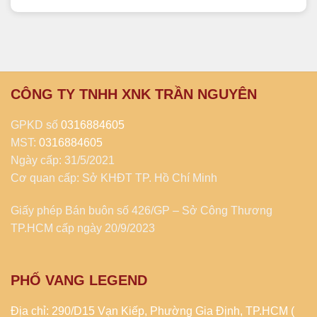
CÔNG TY TNHH XNK TRẦN NGUYÊN
GPKD số
0316884605
MST:
0316884605
Ngày cấp: 31/5/2021
Cơ quan cấp: Sở KHĐT TP. Hồ Chí Minh
Giấy phép Bán buôn số 426/GP – Sở Công Thương
TP.HCM cấp ngày 20/9/2023
PHỐ VANG LEGEND
Địa chỉ: 290/D15 Vạn Kiếp, Phường Gia Định, TP.HCM (