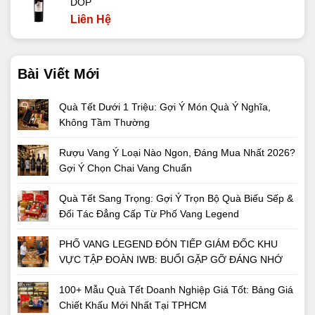
DOP
Liên Hệ
Bài Viết Mới
Quà Tết Dưới 1 Triệu: Gợi Ý Món Quà Ý Nghĩa,
Không Tầm Thường
Rượu Vang Ý Loại Nào Ngon, Đáng Mua Nhất 2026?
Gợi Ý Chọn Chai Vang Chuẩn
Quà Tết Sang Trọng: Gợi Ý Trọn Bộ Quà Biếu Sếp &
Đối Tác Đẳng Cấp Từ Phố Vang Legend
PHỐ VANG LEGEND ĐÓN TIẾP GIÁM ĐỐC KHU
VỰC TẬP ĐOÀN IWB: BUỔI GẶP GỠ ĐÁNG NHỚ
100+ Mẫu Quà Tết Doanh Nghiệp Giá Tốt: Bảng Giá
Chiết Khấu Mới Nhất Tại TPHCM