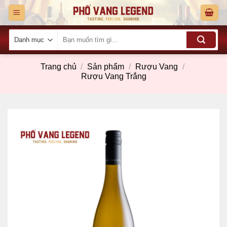
Skip
to
content
Tìm
kiếm:
Trang chủ
/
Sản phẩm
/
Rượu Vang
/
Rượu Vang Trắng