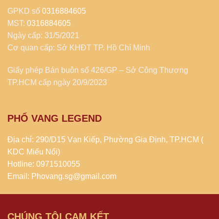
GPKD số
0316884605
MST:
0316884605
Ngày cấp: 31/5/2021
Cơ quan cấp: Sở KHĐT TP. Hồ Chí Minh
Giấy phép Bán buôn số 426/GP – Sở Công Thương
TP.HCM cấp ngày 20/9/2023
PHỐ VANG LEGEND
Địa chỉ: 290/D15 Vạn Kiếp, Phường Gia Định, TP.HCM (
KDC Miếu Nổi)
Hotline: 0971510055
Email: Phovang.sg@gmail.com
CHÚNG TÔI CAM KẾT