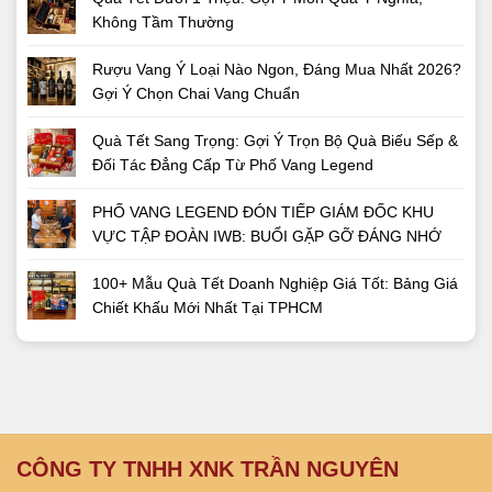
Không Tầm Thường
Rượu Vang Ý Loại Nào Ngon, Đáng Mua Nhất 2026?
Gợi Ý Chọn Chai Vang Chuẩn
Quà Tết Sang Trọng: Gợi Ý Trọn Bộ Quà Biếu Sếp &
Đối Tác Đẳng Cấp Từ Phố Vang Legend
PHỐ VANG LEGEND ĐÓN TIẾP GIÁM ĐỐC KHU
VỰC TẬP ĐOÀN IWB: BUỔI GẶP GỠ ĐÁNG NHỚ
100+ Mẫu Quà Tết Doanh Nghiệp Giá Tốt: Bảng Giá
Chiết Khấu Mới Nhất Tại TPHCM
CÔNG TY TNHH XNK TRẦN NGUYÊN