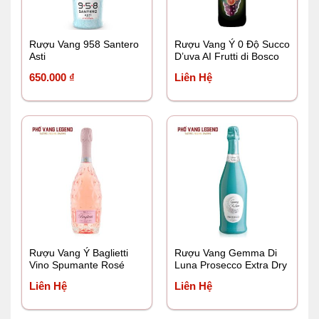
Rượu Vang 958 Santero
Rượu Vang Ý 0 Độ Succo
Asti
D’uva AI Frutti di Bosco
Blood Orange Grape
650.000
₫
Liên Hệ
Juice
Rượu Vang Ý Baglietti
Rượu Vang Gemma Di
Vino Spumante Rosé
Luna Prosecco Extra Dry
No.7
Liên Hệ
Liên Hệ