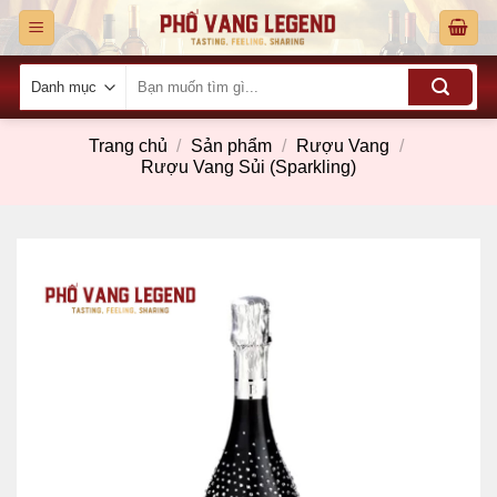
Skip
to
content
Tìm
kiếm:
Trang chủ
/
Sản phẩm
/
Rượu Vang
/
Rượu Vang Sủi (Sparkling)