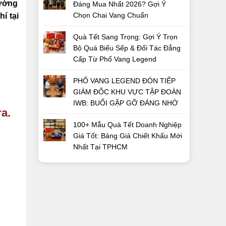
rường
Đáng Mua Nhất 2026? Gợi Ý
Chọn Chai Vang Chuẩn
í tại
Quà Tết Sang Trọng: Gợi Ý Trọn
Bộ Quà Biếu Sếp & Đối Tác Đẳng
Cấp Từ Phố Vang Legend
PHỐ VANG LEGEND ĐÓN TIẾP
GIÁM ĐỐC KHU VỰC TẬP ĐOÀN
IWB: BUỔI GẶP GỠ ĐÁNG NHỚ
a.
100+ Mẫu Quà Tết Doanh Nghiệp
Giá Tốt: Bảng Giá Chiết Khấu Mới
Nhất Tại TPHCM