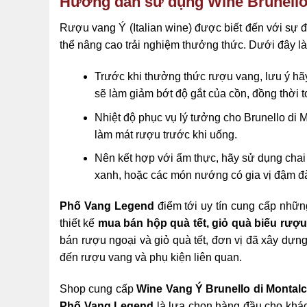
Hướng dẫn sử dụng Wine Brunello d
Rượu vang Ý (Italian wine) được biết đến với sự 
thể nâng cao trải nghiệm thưởng thức. Dưới đây 
Trước khi thưởng thức rượu vang, lưu ý hã
sẽ làm giảm bớt độ gắt của cồn, đồng thời t
Nhiệt độ phục vụ lý tưởng cho Brunello di 
làm mát rượu trước khi uống.
Nên kết hợp với ẩm thực, hãy sử dụng chai
xanh, hoặc các món nướng có gia vị đậm đ
Phố Vang Legend
điểm tới uy tín cung cấp nhữ
thiết kế
mua bán hộp quà tết, giỏ quà
biếu rượ
bán rượu ngoại và giỏ quà tết, đơn vị đã xây dựn
đến rượu vang và phụ kiện liên quan.
Shop cung cấp
Wine Vang Ý Brunello di Montalci
Phố Vang Legend
là lựa chọn hàng đầu cho khác