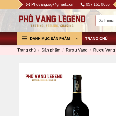
Skip
Phovang.sg@gmail.com
097 151 0055
to
content
DANH MỤC SẢN PHẨM
TRANG CHỦ
Trang chủ
/
Sản phẩm
/
Rượu Vang
/
Rượu Vang