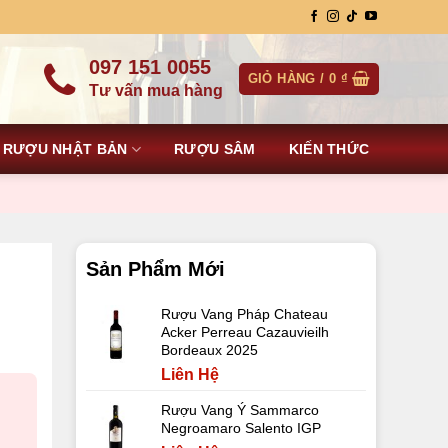
097 151 0055
GIỎ HÀNG /
0
₫
Tư vấn mua hàng
RƯỢU NHẬT BẢN
RƯỢU SÂM
KIẾN THỨC
Sản Phẩm Mới
Rượu Vang Pháp Chateau
Acker Perreau Cazauvieilh
Bordeaux 2025
Liên Hệ
Rượu Vang Ý Sammarco
Negroamaro Salento IGP