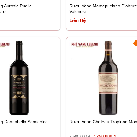
g Aurosia Puglia
Rượu Vang Montepuciano D’abruz
aro
Velenosi
₫
Liên Hệ
g Donnabella Semidolce
Rượu Vang Chateau Troplong Mon
Giá
Giá
₫
7.250.000
₫
7.500.000
₫