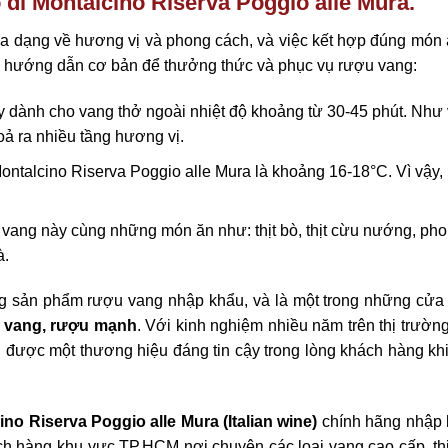
i Montalcino Riserva Poggio alle Mura.
đa dạng về hương vị và phong cách, và việc kết hợp đúng món 
là hướng dẫn cơ bản để thưởng thức và phục vụ rượu vang:
y dành cho vang thở ngoài nhiệt độ khoảng từ 30-45 phút. Như
oả ra nhiều tầng hương vị.
Montalcino Riserva Poggio alle Mura là khoảng 16-18°C. Vì vậy,
 vang này cùng những món ăn như: thịt bò, thịt cừu nướng, pho
à.
ng sản phẩm rượu vang nhập khẩu, và là một trong những cửa
u vang, rượu mạnh
. Với kinh nghiệm nhiều năm trên thị trườ
g được một thương hiệu đáng tin cậy trong lòng khách hàng khi
no Riserva Poggio alle Mura (Italian wine)
chính hãng nhập 
h hàng khu vực TP.HCM nơi chuyên các loại vang cao cấp, thi