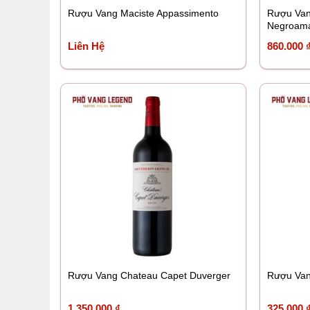
Rượu Vang Maciste Appassimento
Rượu Van
Negroam
Liên Hệ
860.000
Rượu Vang Chateau Capet Duverger
Rượu Van
1.350.000
₫
325.000