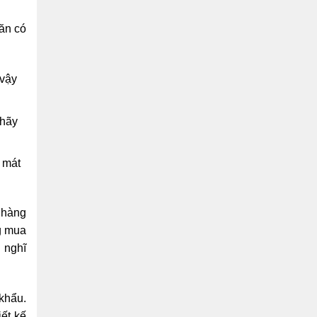
ăn có
 vậy
 hãy
 mát
 hàng
ng mua
 nghĩ
khẩu.
ết kế