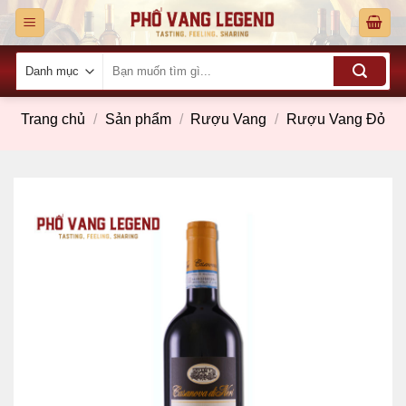
Skip
to
content
Tìm
kiếm:
Trang chủ
/
Sản phẩm
/
Rượu Vang
/
Rượu Vang Đỏ