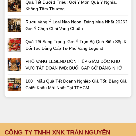
Quà Tết Dưới 1 Triệu: Gợi Ý Món Quà Ý Nghĩa,
Không Tầm Thường
Rượu Vang Ý Loại Nào Ngon, Đáng Mua Nhất 2026?
Gợi Ý Chọn Chai Vang Chuẩn
Quà Tết Sang Trọng: Gợi Ý Trọn Bộ Quà Biếu Sếp &
Đối Tác Đẳng Cấp Từ Phố Vang Legend
PHỐ VANG LEGEND ĐÓN TIẾP GIÁM ĐỐC KHU
VỰC TẬP ĐOÀN IWB: BUỔI GẶP GỠ ĐÁNG NHỚ
100+ Mẫu Quà Tết Doanh Nghiệp Giá Tốt: Bảng Giá
Chiết Khấu Mới Nhất Tại TPHCM
CÔNG TY TNHH XNK TRẦN NGUYÊN