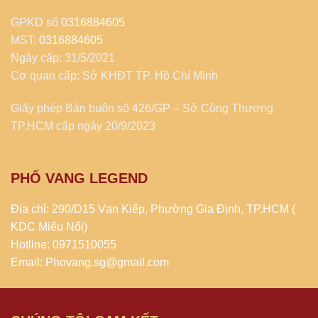
GPKD số
0316884605
MST:
0316884605
Ngày cấp: 31/5/2021
Cơ quan cấp: Sở KHĐT TP. Hồ Chí Minh
Giấy phép Bán buôn số 426/GP – Sở Công Thương
TP.HCM cấp ngày 20/9/2023
PHỐ VANG LEGEND
Địa chỉ: 290/D15 Vạn Kiếp, Phường Gia Định, TP.HCM (
KDC Miếu Nổi)
Hotline: 0971510055
Email: Phovang.sg@gmail.com