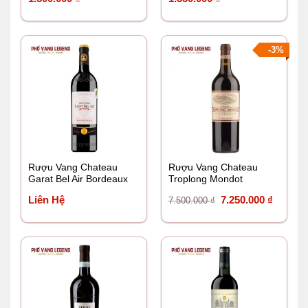
-3%
Rượu Vang Chateau
Rượu Vang Chateau
Garat Bel Air Bordeaux
Troplong Mondot
Giá
Giá
Liên Hệ
7.250.000
₫
7.500.000
₫
gốc
hiện
là:
tại
7.500.000 ₫.
là:
7.250.0