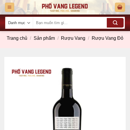
Skip
to
content
Tìm
kiếm:
Trang chủ
/
Sản phẩm
/
Rượu Vang
/
Rượu Vang Đỏ