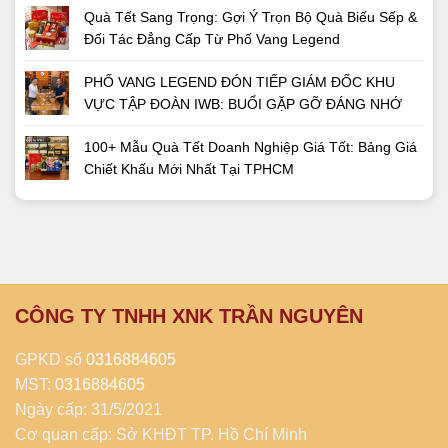
Quà Tết Sang Trọng: Gợi Ý Trọn Bộ Quà Biếu Sếp &
Đối Tác Đẳng Cấp Từ Phố Vang Legend
PHỐ VANG LEGEND ĐÓN TIẾP GIÁM ĐỐC KHU
VỰC TẬP ĐOÀN IWB: BUỔI GẶP GỠ ĐÁNG NHỚ
100+ Mẫu Quà Tết Doanh Nghiệp Giá Tốt: Bảng Giá
Chiết Khấu Mới Nhất Tại TPHCM
CÔNG TY TNHH XNK TRẦN NGUYÊN
GPKD số
0316884605
MST:
0316884605
Ngày cấp: 31/5/2021
Cơ quan cấp: Sở KHĐT TP. Hồ Chí Minh