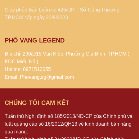
Giấy phép Bán buôn số 426/GP – Sở Công Thương
TP.HCM cấp ngày 20/9/2023
PHỐ VANG LEGEND
Địa chỉ: 290/D15 Vạn Kiếp, Phường Gia Định, TP.HCM (
KDC Miếu Nổi)
Hotline: 0971510055
Email: Phovang.sg@gmail.com
CHÚNG TÔI CAM KẾT
Tuân thủ Nghị định số 185/2013/NĐ-CP của Chính phủ và
luật quảng cáo số 16/2012/QH13 về kinh doanh bán hàng
qua mạng.