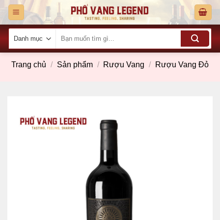
Skip
to
content
Tìm
kiếm:
Trang chủ
/
Sản phẩm
/
Rượu Vang
/
Rượu Vang Đỏ