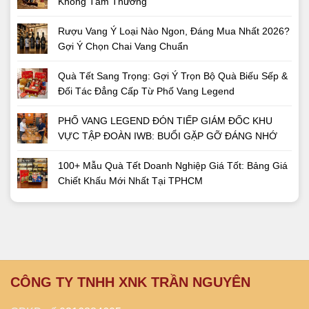
Không Tầm Thường
Rượu Vang Ý Loại Nào Ngon, Đáng Mua Nhất 2026?
Gợi Ý Chọn Chai Vang Chuẩn
Quà Tết Sang Trọng: Gợi Ý Trọn Bộ Quà Biếu Sếp &
Đối Tác Đẳng Cấp Từ Phố Vang Legend
PHỐ VANG LEGEND ĐÓN TIẾP GIÁM ĐỐC KHU
VỰC TẬP ĐOÀN IWB: BUỔI GẶP GỠ ĐÁNG NHỚ
100+ Mẫu Quà Tết Doanh Nghiệp Giá Tốt: Bảng Giá
Chiết Khấu Mới Nhất Tại TPHCM
CÔNG TY TNHH XNK TRẦN NGUYÊN