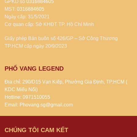
GPKD số
0316884605
MST:
0316884605
Ngày cấp: 31/5/2021
Cơ quan cấp: Sở KHĐT TP. Hồ Chí Minh
Giấy phép Bán buôn số 426/GP – Sở Công Thương
TP.HCM cấp ngày 20/9/2023
PHỐ VANG LEGEND
Địa chỉ: 290/D15 Vạn Kiếp, Phường Gia Định, TP.HCM (
KDC Miếu Nổi)
Hotline: 0971510055
Email: Phovang.sg@gmail.com
CHÚNG TÔI CAM KẾT