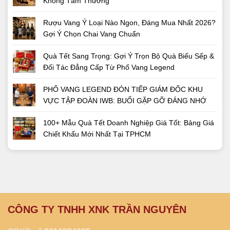
Không Tầm Thường
Rượu Vang Ý Loại Nào Ngon, Đáng Mua Nhất 2026?
Gợi Ý Chọn Chai Vang Chuẩn
Quà Tết Sang Trọng: Gợi Ý Trọn Bộ Quà Biếu Sếp &
Đối Tác Đẳng Cấp Từ Phố Vang Legend
PHỐ VANG LEGEND ĐÓN TIẾP GIÁM ĐỐC KHU
VỰC TẬP ĐOÀN IWB: BUỔI GẶP GỠ ĐÁNG NHỚ
100+ Mẫu Quà Tết Doanh Nghiệp Giá Tốt: Bảng Giá
Chiết Khấu Mới Nhất Tại TPHCM
CÔNG TY TNHH XNK TRẦN NGUYÊN