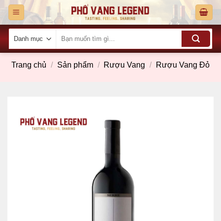
Skip
to
content
Tìm
kiếm:
Trang chủ
/
Sản phẩm
/
Rượu Vang
/
Rượu Vang Đỏ