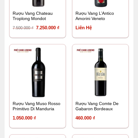
Rượu Vang Chateau
Rượu Vang L’Antico
Troplong Mondot
Amorini Veneto
Giá
Giá
7.250.000
₫
Liên Hệ
7.500.000
₫
gốc
hiện
là:
tại
7.500.000 ₫.
là:
7.250.000 ₫.
Rượu Vang Muso Rosso
Rượu Vang Comte De
Primitivo Di Manduria
Gabaron Bordeaux
Tagaro
1.050.000
₫
460.000
₫