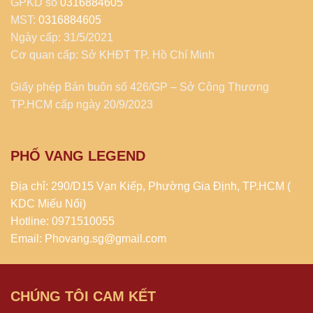
GPKD số
0316884605
MST:
0316884605
Ngày cấp: 31/5/2021
Cơ quan cấp: Sở KHĐT TP. Hồ Chí Minh
Giấy phép Bán buôn số 426/GP – Sở Công Thương
TP.HCM cấp ngày 20/9/2023
PHỐ VANG LEGEND
Địa chỉ: 290/D15 Vạn Kiếp, Phường Gia Định, TP.HCM (
KDC Miếu Nổi)
Hotline: 0971510055
Email: Phovang.sg@gmail.com
CHÚNG TÔI CAM KẾT