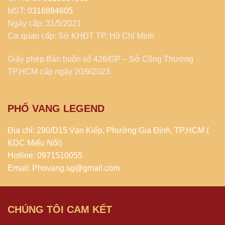
MST:
0316884605
Ngày cấp: 31/5/2021
Cơ quan cấp: Sở KHĐT TP. Hồ Chí Minh
Giấy phép Bán buôn số 426/GP – Sở Công Thương
TP.HCM cấp ngày 20/9/2023
PHỐ VANG LEGEND
Địa chỉ: 290/D15 Vạn Kiếp, Phường Gia Định, TP.HCM (
KDC Miếu Nổi)
Hotline: 0971510055
Email: Phovang.sg@gmail.com
CHÚNG TÔI CAM KẾT