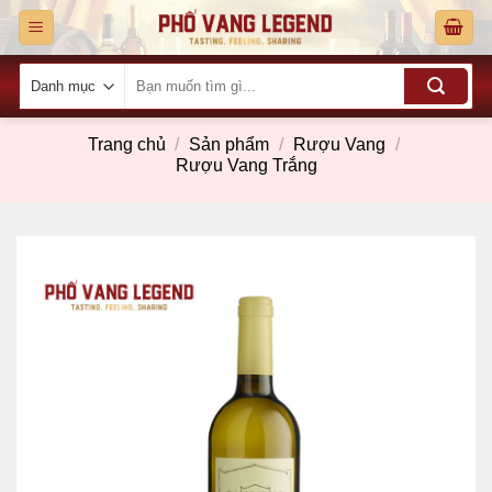
Skip
to
content
Tìm
kiếm:
Trang chủ
/
Sản phẩm
/
Rượu Vang
/
Rượu Vang Trắng