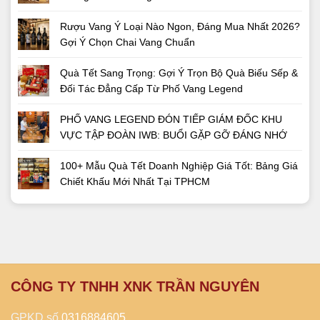
Rượu Vang Ý Loại Nào Ngon, Đáng Mua Nhất 2026?
Gợi Ý Chọn Chai Vang Chuẩn
Quà Tết Sang Trọng: Gợi Ý Trọn Bộ Quà Biếu Sếp &
Đối Tác Đẳng Cấp Từ Phố Vang Legend
PHỐ VANG LEGEND ĐÓN TIẾP GIÁM ĐỐC KHU
VỰC TẬP ĐOÀN IWB: BUỔI GẶP GỠ ĐÁNG NHỚ
100+ Mẫu Quà Tết Doanh Nghiệp Giá Tốt: Bảng Giá
Chiết Khấu Mới Nhất Tại TPHCM
CÔNG TY TNHH XNK TRẦN NGUYÊN
GPKD số
0316884605