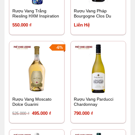
Rượu Vang Trắng
Rượu Vang Pháp
Riesling HXM Inspiration
Bourgogne Clos Du
Chateau 2020
550.000
₫
Liên Hệ
-6%
Rượu Vang Moscato
Rượu Vang Parducci
Dolce Guarini
Chardonnay
Giá
Giá
495.000
₫
790.000
₫
525.000
₫
gốc
hiện
là:
tại
525.000 ₫.
là: