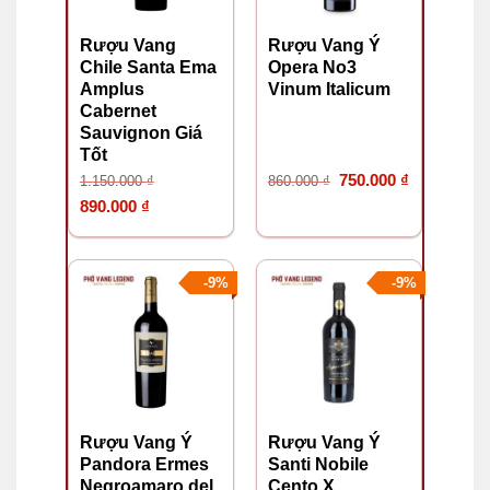
Rượu Vang
Rượu Vang Ý
Chile Santa Ema
Opera No3
Amplus
Vinum Italicum
Cabernet
Sauvignon Giá
Tốt
Giá
Giá
750.000
₫
1.150.000
₫
860.000
₫
Giá
Giá
gốc
hiện
890.000
₫
gốc
hiện
là:
tại
là:
tại
860.000 ₫.
là:
-9%
-9%
1.150.000 ₫.
là:
750.000 ₫.
890.000 ₫.
Rượu Vang Ý
Rượu Vang Ý
Pandora Ermes
Santi Nobile
Negroamaro del
Cento X