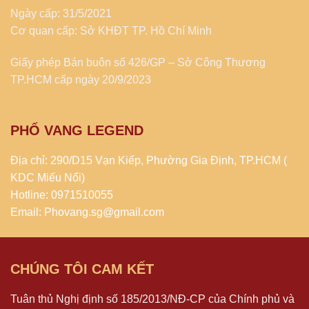
Ngày cấp: 31/5/2021
Cơ quan cấp: Sở KHĐT TP. Hồ Chí Minh
Giấy phép Bán buôn số 426/GP – Sở Công Thương
TP.HCM cấp ngày 20/9/2023
PHỐ VANG LEGEND
Địa chỉ: 290/D15 Vạn Kiếp, Phường Gia Định, TP.HCM (
KDC Miếu Nổi)
Hotline: 0971510055
Email: Phovang.sg@gmail.com
CHÚNG TÔI CAM KẾT
Tuân thủ Nghị định số 185/2013/NĐ-CP của Chính phủ và