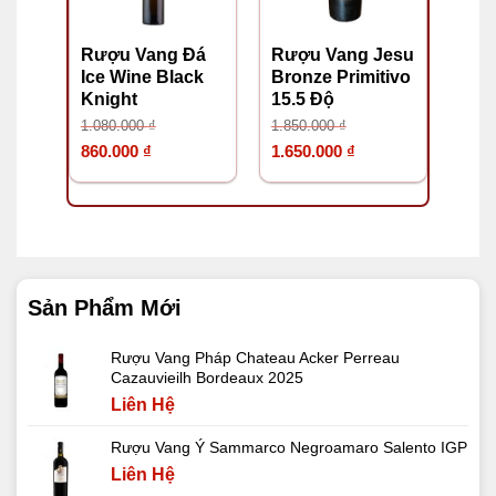
Rượu Vang Đá
Rượu Vang Jesu
Ice Wine Black
Bronze Primitivo
Knight
15.5 Độ
1.080.000
₫
1.850.000
₫
Giá
Giá
Giá
Giá
860.000
₫
1.650.000
₫
gốc
hiện
gốc
hiện
là:
tại
là:
tại
1.080.000 ₫.
là:
1.850.000 ₫.
là:
860.000 ₫.
1.650.000 ₫.
Sản Phẩm Mới
Rượu Vang Pháp Chateau Acker Perreau
Cazauvieilh Bordeaux 2025
Liên Hệ
Rượu Vang Ý Sammarco Negroamaro Salento IGP
Liên Hệ