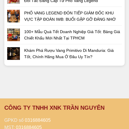
Đối Tác Đẳng Cấp Từ Phố Vang Legend
PHỐ VANG LEGEND ĐÓN TIẾP GIÁM ĐỐC KHU
VỰC TẬP ĐOÀN IWB: BUỔI GẶP GỠ ĐÁNG NHỚ
100+ Mẫu Quà Tết Doanh Nghiệp Giá Tốt: Bảng Giá
Chiết Khấu Mới Nhất Tại TPHCM
Khám Phá Rượu Vang Primitivo Di Manduria: Giá
Tốt, Chính Hãng Mua Ở Đâu Uy Tín?
CÔNG TY TNHH XNK TRẦN NGUYÊN
GPKD số
0316884605
MST:
0316884605