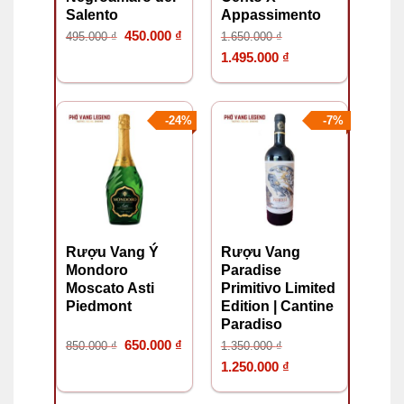
Salento
Appassimento
Giá
Giá
450.000
₫
495.000
₫
1.650.000
₫
gốc
hiện
Giá
Giá
1.495.000
₫
là:
tại
gốc
hiện
495.000 ₫.
là:
là:
tại
-24%
-7%
450.000 ₫.
1.650.000 ₫.
là:
1.495.000 ₫.
Rượu Vang Ý
Rượu Vang
Mondoro
Paradise
Moscato Asti
Primitivo Limited
Piedmont
Edition | Cantine
Paradiso
Giá
Giá
650.000
₫
850.000
₫
1.350.000
₫
gốc
hiện
Giá
Giá
1.250.000
₫
là:
tại
gốc
hiện