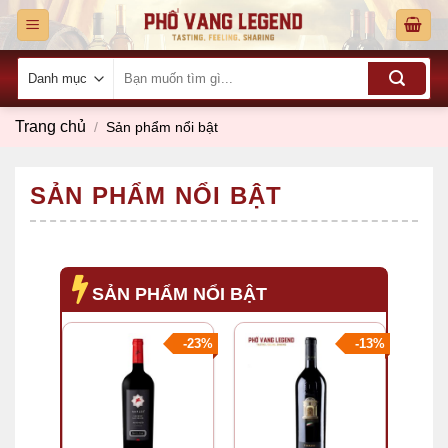
Skip
to
content
Tìm
kiếm:
Trang chủ
/
Sản phẩm nổi bật
SẢN PHẨM NỔI BẬT
SẢN PHẨM NỔI BẬT
-23%
-13%