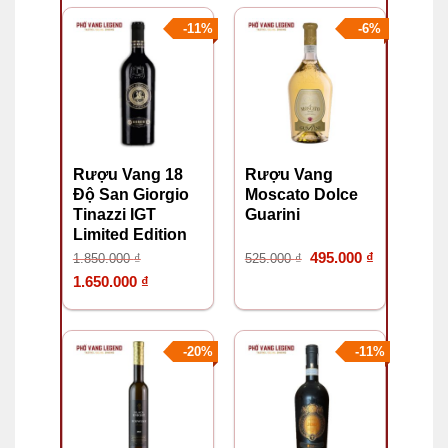
850.000 ₫.
là:
là:
tại
-11%
-6%
650.000 ₫.
1.350.000 ₫.
là:
1.250.000 ₫.
Rượu Vang 18
Rượu Vang
Độ San Giorgio
Moscato Dolce
Tinazzi IGT
Guarini
Limited Edition
Giá
Giá
495.000
₫
1.850.000
₫
525.000
₫
Giá
Giá
gốc
hiện
1.650.000
₫
gốc
hiện
là:
tại
là:
tại
525.000 ₫.
là:
-20%
-11%
1.850.000 ₫.
là:
495.000 ₫.
1.650.000 ₫.