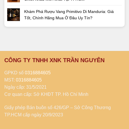
Khám Phá Rượu Vang Primitivo Di Manduria: Giá
Tốt, Chính Hãng Mua Ở Đâu Uy Tín?
CÔNG TY TNHH XNK TRẦN NGUYÊN
GPKD số
0316884605
MST:
0316884605
Ngày cấp: 31/5/2021
Cơ quan cấp: Sở KHĐT TP. Hồ Chí Minh
Giấy phép Bán buôn số 426/GP – Sở Công Thương
TP.HCM cấp ngày 20/9/2023