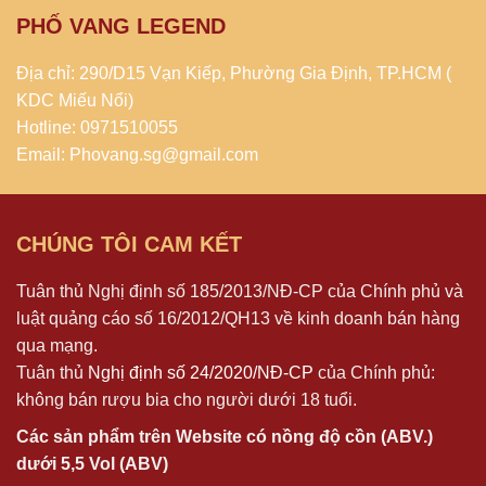
PHỐ VANG LEGEND
Địa chỉ: 290/D15 Vạn Kiếp, Phường Gia Định, TP.HCM (
KDC Miếu Nổi)
Hotline: 0971510055
Email: Phovang.sg@gmail.com
CHÚNG TÔI CAM KẾT
Tuân thủ Nghị định số 185/2013/NĐ-CP của Chính phủ và
luật quảng cáo số 16/2012/QH13 về kinh doanh bán hàng
qua mạng.
Tuân thủ
Nghị định số 24/2020/NĐ-CP
của Chính phủ:
không bán rượu bia cho người dưới 18 tuổi.
Các sản phẩm trên Website có nồng độ cồn (ABV.)
dưới 5,5 Vol (ABV)