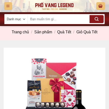
Skip
to
content
Tìm
kiếm:
Trang chủ
/
Sản phẩm
/
Quà Tết
/
Giỏ Quà Tết