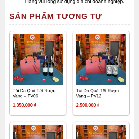
Hàng vui lòng sử dụng địa chỉ doanh nghiệp.
SẢN PHẨM TƯƠNG TỰ
Túi Da Quà Tết Rượu
Túi Da Quà Tết Rượu
Vang – PV06
Vang – PV12
1.350.000
₫
2.500.000
₫