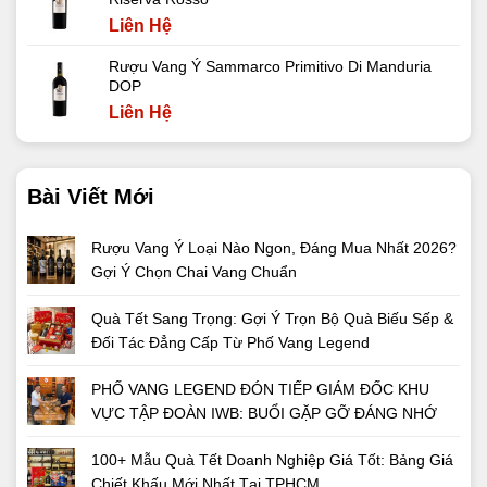
Liên Hệ
Rượu Vang Ý Sammarco Primitivo Di Manduria
DOP
Liên Hệ
Bài Viết Mới
Rượu Vang Ý Loại Nào Ngon, Đáng Mua Nhất 2026?
Gợi Ý Chọn Chai Vang Chuẩn
Quà Tết Sang Trọng: Gợi Ý Trọn Bộ Quà Biếu Sếp &
Đối Tác Đẳng Cấp Từ Phố Vang Legend
PHỐ VANG LEGEND ĐÓN TIẾP GIÁM ĐỐC KHU
VỰC TẬP ĐOÀN IWB: BUỔI GẶP GỠ ĐÁNG NHỚ
100+ Mẫu Quà Tết Doanh Nghiệp Giá Tốt: Bảng Giá
Chiết Khấu Mới Nhất Tại TPHCM