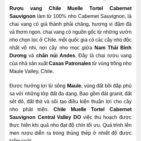
Rượu vang Chile Muelle Tortel Cabernet
Sauvignon
làm từ 100% nho Cabernet Sauvignon, là
chai vang có giá thành phải chăng, hương vị đậm đà
và thơm ngon, chai vang có nguồn gốc từ những vườn
nho chọn lọc ở Chile, một quốc gia có các cây nho độc
nhất vô nhị, nơi cây nho mọc giữa
Nam Thái Bình
Dương
và
chân núi Andes
. Đây là chai rượu vang
của nhà sản xuất
Casas Patronales
từ vùng trồng nho
Maule Valley, Chile.
Được hưởng lợi từ sông
Maule
, vùng đất bồi đắp phù
sa với những lớp đất đa dạng. Bao gồm đát granit, đất
sét đỏ, đất thịt và sỏi tạo điều kiện thuận lợi cho cây
nho phát triển.
Chile Muelle Tortel Cabernet
Sauvignon Central Valley DO
việc thu hoạch được
thực hiện khi quả nho đạt độ chín tối ưu. Quá trình lên
men rượu diễn ra trong thùng thép ở nhiệt độ được
kiểm soát.