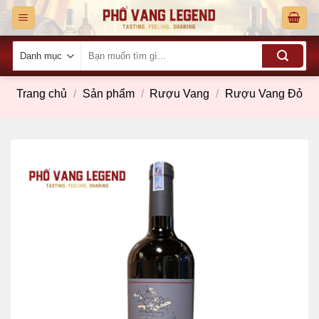
Skip
to
content
Tìm
kiếm:
Trang chủ
/
Sản phẩm
/
Rượu Vang
/
Rượu Vang Đỏ