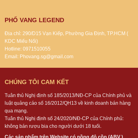
PHỐ VANG LEGEND
Địa chỉ: 290/D15 Vạn Kiếp, Phường Gia Định, TP.HCM (
KDC Miếu Nổi)
Hotline: 0971510055
Email: Phovang.sg@gmail.com
CHÚNG TÔI CAM KẾT
Tuân thủ Nghị định số 185/2013/NĐ-CP của Chính phủ và
luật quảng cáo số 16/2012/QH13 về kinh doanh bán hàng
qua mạng.
Tuân thủ
Nghị định số 24/2020/NĐ-CP
của Chính phủ:
không bán rượu bia cho người dưới 18 tuổi.
Các sản phẩm trên Website có nồng độ cồn (ABV.)