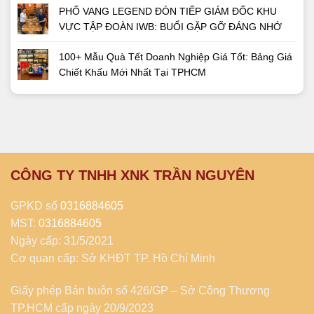
PHỐ VANG LEGEND ĐÓN TIẾP GIÁM ĐỐC KHU
VỰC TẬP ĐOÀN IWB: BUỔI GẶP GỠ ĐÁNG NHỚ
100+ Mẫu Quà Tết Doanh Nghiệp Giá Tốt: Bảng Giá
Chiết Khấu Mới Nhất Tại TPHCM
CÔNG TY TNHH XNK TRẦN NGUYÊN
GPKD số
0316884605
MST:
0316884605
Ngày cấp: 31/5/2021
Cơ quan cấp: Sở KHĐT TP. Hồ Chí Minh
Giấy phép Bán buôn số 426/GP – Sở Công Thương
TP.HCM cấp ngày 20/9/2023