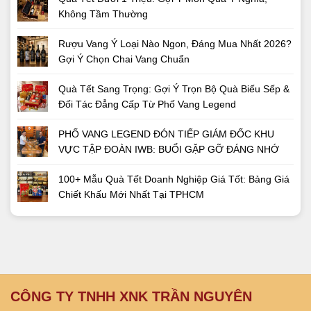
Không Tầm Thường
Rượu Vang Ý Loại Nào Ngon, Đáng Mua Nhất 2026?
Gợi Ý Chọn Chai Vang Chuẩn
Quà Tết Sang Trọng: Gợi Ý Trọn Bộ Quà Biếu Sếp &
Đối Tác Đẳng Cấp Từ Phố Vang Legend
PHỐ VANG LEGEND ĐÓN TIẾP GIÁM ĐỐC KHU
VỰC TẬP ĐOÀN IWB: BUỔI GẶP GỠ ĐÁNG NHỚ
100+ Mẫu Quà Tết Doanh Nghiệp Giá Tốt: Bảng Giá
Chiết Khấu Mới Nhất Tại TPHCM
CÔNG TY TNHH XNK TRẦN NGUYÊN