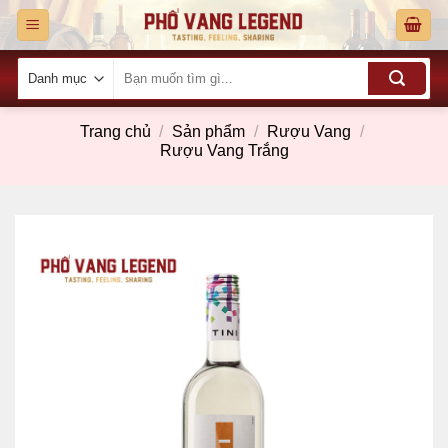
Skip
to
content
Tìm
kiếm:
Trang chủ
/
Sản phẩm
/
Rượu Vang
/
Rượu Vang Trắng