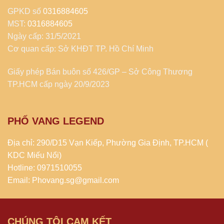
GPKD số
0316884605
MST:
0316884605
Ngày cấp: 31/5/2021
Cơ quan cấp: Sở KHĐT TP. Hồ Chí Minh
Giấy phép Bán buôn số 426/GP – Sở Công Thương
TP.HCM cấp ngày 20/9/2023
PHỐ VANG LEGEND
Địa chỉ: 290/D15 Vạn Kiếp, Phường Gia Định, TP.HCM (
KDC Miếu Nổi)
Hotline: 0971510055
Email: Phovang.sg@gmail.com
CHÚNG TÔI CAM KẾT