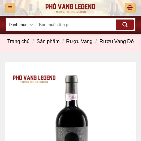
Skip
to
content
Tìm
kiếm:
Trang chủ
/
Sản phẩm
/
Rượu Vang
/
Rượu Vang Đỏ