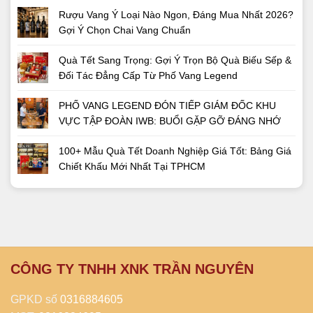
Rượu Vang Ý Loại Nào Ngon, Đáng Mua Nhất 2026?
Gợi Ý Chọn Chai Vang Chuẩn
Quà Tết Sang Trọng: Gợi Ý Trọn Bộ Quà Biếu Sếp &
Đối Tác Đẳng Cấp Từ Phố Vang Legend
PHỐ VANG LEGEND ĐÓN TIẾP GIÁM ĐỐC KHU
VỰC TẬP ĐOÀN IWB: BUỔI GẶP GỠ ĐÁNG NHỚ
100+ Mẫu Quà Tết Doanh Nghiệp Giá Tốt: Bảng Giá
Chiết Khấu Mới Nhất Tại TPHCM
CÔNG TY TNHH XNK TRẦN NGUYÊN
GPKD số
0316884605