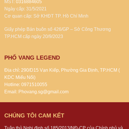
MST:
0316884605
Ngày cấp: 31/5/2021
Cơ quan cấp: Sở KHĐT TP. Hồ Chí Minh
Giấy phép Bán buôn số 426/GP – Sở Công Thương
TP.HCM cấp ngày 20/9/2023
PHỐ VANG LEGEND
Địa chỉ: 290/D15 Vạn Kiếp, Phường Gia Định, TP.HCM (
KDC Miếu Nổi)
Hotline: 0971510055
Email: Phovang.sg@gmail.com
CHÚNG TÔI CAM KẾT
Tuân thủ Nghị định số 185/2013/NĐ-CP của Chính phủ và