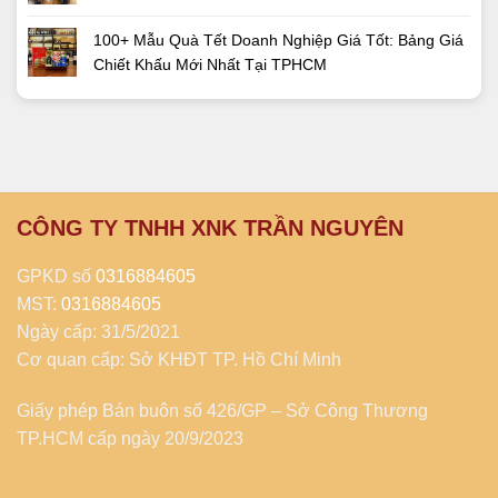
100+ Mẫu Quà Tết Doanh Nghiệp Giá Tốt: Bảng Giá
Chiết Khấu Mới Nhất Tại TPHCM
CÔNG TY TNHH XNK TRẦN NGUYÊN
GPKD số
0316884605
MST:
0316884605
Ngày cấp: 31/5/2021
Cơ quan cấp: Sở KHĐT TP. Hồ Chí Minh
Giấy phép Bán buôn số 426/GP – Sở Công Thương
TP.HCM cấp ngày 20/9/2023