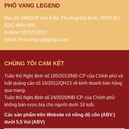
PHỐ VANG LEGEND
Địa chỉ: 290/D15 Vạn Kiếp, Phường Gia Định, TP.HCM (
KDC Miếu Nổi)
Hotline: 0971510055
Email: Phovang.sg@gmail.com
CHÚNG TÔI CAM KẾT
Tuân thủ Nghị định số 185/2013/NĐ-CP của Chính phủ và
luật quảng cáo số 16/2012/QH13 về kinh doanh bán hàng
qua mạng.
Tuân thủ
Nghị định số 24/2020/NĐ-CP
của Chính phủ:
không bán rượu bia cho người dưới 18 tuổi.
Các sản phẩm trên Website có nồng độ cồn (ABV.)
dưới 5,5 Vol (ABV)