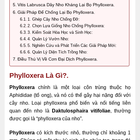
Vitis Labrusca Dây Nho Kháng Lại Bọ Phylloxera.
Giải Pháp Để Chống Lại Bọ Phylloxera.
1. Ghép Cây Nho Chống Đỡ:
2. Chọn Lựa Giống Nho Chống Phylloxera:
3. Kiểm Soát Hóa Học và Sinh Học:
4. Quản Lý Vườn Nho:
5. Nghiên Cứu và Phát Triển Các Giải Pháp Mới:
6. Quản Lý Diện Tích Trồng Nho:
Điều Thú Vị Về Cơn Đại Dịch Phylloxera.
Phylloxera Là Gì?.
Phylloxera
chính là một loại côn trùng thuộc họ
Aphididae (tổ ong), và nó có thể gây hại nặng đối với
cây nho. Loại phylloxera phổ biến và nổi tiếng liên
quan đến nho là
Daktulosphaira vitifoliae
, thường
được gọi là “phylloxera của nho”.
Phylloxera
có kích thước nhỏ, thường chỉ khoảng 1