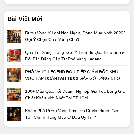
Bài Viết Mới
Rượu Vang Ý Loại Nào Ngon, Đáng Mua Nhất 2026?
Gợi Ý Chọn Chai Vang Chuẩn
Quà Tết Sang Trọng: Gợi Ý Trọn Bộ Quà Biếu Sếp &
Đối Tác Đẳng Cấp Từ Phố Vang Legend
PHỐ VANG LEGEND ĐÓN TIẾP GIÁM ĐỐC KHU
VỰC TẬP ĐOÀN IWB: BUỔI GẶP GỠ ĐÁNG NHỚ
100+ Mẫu Quà Tết Doanh Nghiệp Giá Tốt: Bảng Giá
Chiết Khấu Mới Nhất Tại TPHCM
Khám Phá Rượu Vang Primitivo Di Manduria: Giá
Tốt, Chính Hãng Mua Ở Đâu Uy Tín?