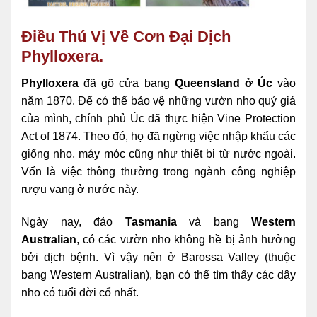
Điều Thú Vị Về Cơn Đại Dịch
Phylloxera.
Phylloxera
đã gõ cửa bang
Queensland ở Úc
vào
năm 1870. Để có thể bảo vệ những vườn nho quý giá
của mình, chính phủ Úc đã thực hiện Vine Protection
Act of 1874. Theo đó, họ đã ngừng việc nhập khẩu các
giống nho, máy móc cũng như thiết bị từ nước ngoài.
Vốn là việc thông thường trong ngành công nghiệp
rượu vang ở nước này.
Ngày nay, đảo
Tasmania
và bang
Western
Australian
, có các vườn nho không hề bị ảnh hưởng
bởi dịch bệnh. Vì vậy nên ở Barossa Valley (thuộc
bang Western Australian), bạn có thể tìm thấy các dây
nho có tuổi đời cổ nhất.