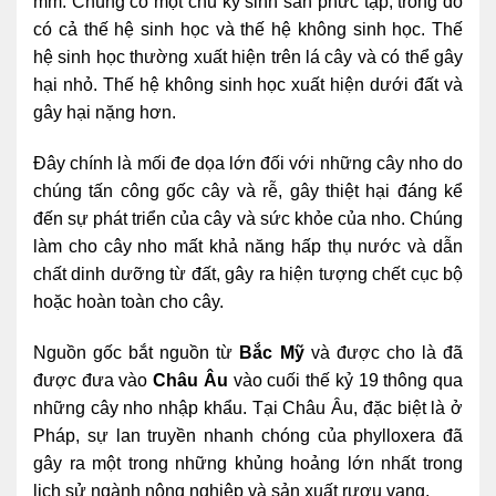
mm. Chúng có một chu kỳ sinh sản phức tạp, trong đó
có cả thế hệ sinh học và thế hệ không sinh học. Thế
hệ sinh học thường xuất hiện trên lá cây và có thể gây
hại nhỏ. Thế hệ không sinh học xuất hiện dưới đất và
gây hại nặng hơn.
Đây chính là mối đe dọa lớn đối với những cây nho do
chúng tấn công gốc cây và rễ, gây thiệt hại đáng kể
đến sự phát triển của cây và sức khỏe của nho. Chúng
làm cho cây nho mất khả năng hấp thụ nước và dẫn
chất dinh dưỡng từ đất, gây ra hiện tượng chết cục bộ
hoặc hoàn toàn cho cây.
Nguồn gốc bắt nguồn từ
Bắc Mỹ
và được cho là đã
được đưa vào
Châu Âu
vào cuối thế kỷ 19 thông qua
những cây nho nhập khẩu. Tại Châu Âu, đặc biệt là ở
Pháp, sự lan truyền nhanh chóng của phylloxera đã
gây ra một trong những khủng hoảng lớn nhất trong
lịch sử ngành nông nghiệp và sản xuất rượu vang.