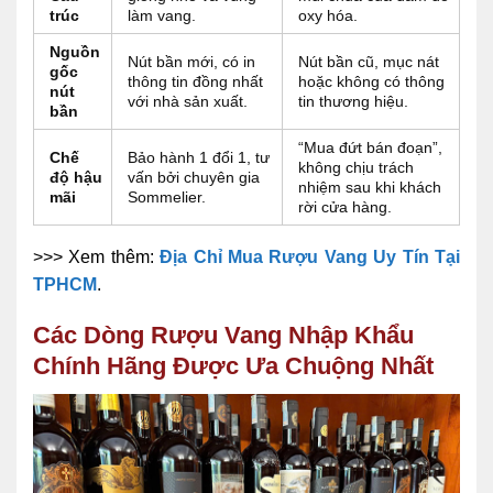
trúc
làm vang.
oxy hóa.
Nguồn
Nút bần mới, có in
Nút bần cũ, mục nát
gốc
thông tin đồng nhất
hoặc không có thông
nút
với nhà sản xuất.
tin thương hiệu.
bần
“Mua đứt bán đoạn”,
Chế
Bảo hành 1 đổi 1, tư
không chịu trách
độ hậu
vấn bởi chuyên gia
nhiệm sau khi khách
mãi
Sommelier.
rời cửa hàng.
>>> Xem thêm:
Địa Chỉ Mua Rượu Vang Uy Tín Tại
TPHCM
.
Các Dòng Rượu Vang Nhập Khẩu
Chính Hãng Được Ưa Chuộng Nhất