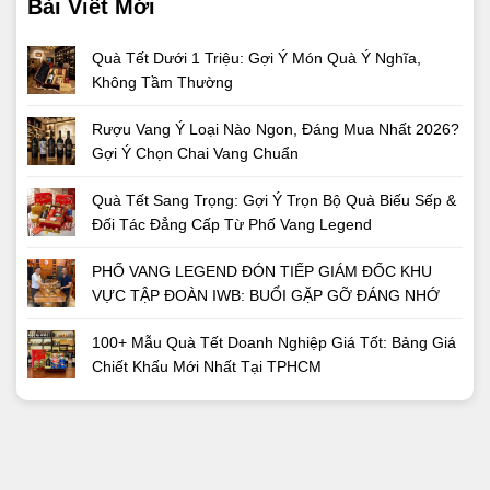
Bài Viết Mới
Quà Tết Dưới 1 Triệu: Gợi Ý Món Quà Ý Nghĩa,
Không Tầm Thường
Rượu Vang Ý Loại Nào Ngon, Đáng Mua Nhất 2026?
Gợi Ý Chọn Chai Vang Chuẩn
Quà Tết Sang Trọng: Gợi Ý Trọn Bộ Quà Biếu Sếp &
Đối Tác Đẳng Cấp Từ Phố Vang Legend
PHỐ VANG LEGEND ĐÓN TIẾP GIÁM ĐỐC KHU
VỰC TẬP ĐOÀN IWB: BUỔI GẶP GỠ ĐÁNG NHỚ
100+ Mẫu Quà Tết Doanh Nghiệp Giá Tốt: Bảng Giá
Chiết Khấu Mới Nhất Tại TPHCM