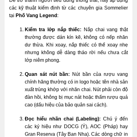
Để trở thành người tiêu dùng thông thái, hãy áp dụng
các kỹ thuật kiểm định từ các chuyên gia Sommelier
tại
Phố Vang Legend
:
Kiểm tra lớp nắp thiếc:
Nắp chai vang thật
thường được dán kín kẽ, không có nếp nhăn
dư thừa. Khi xoay, nắp thiếc có thể xoay nhẹ
nhưng không dễ dàng tháo rời nếu chưa cắt
lớp niêm phong.
Quan sát nút bần:
Nút bần của rượu vang
chính hãng thường có in logo hoặc tên nhà sản
xuất trùng khớp với nhãn chai. Nút phải còn độ
đàn hồi, không bị mục nát hoặc thấm rượu quá
cao (dấu hiệu của bảo quản sai cách).
Đọc hiểu nhãn chai (Labeling):
Chú ý đến
các ký hiệu như DOCG (Ý), AOC (Pháp) hay
Gran Reserva (Tây Ban Nha). Các dòng chữ in