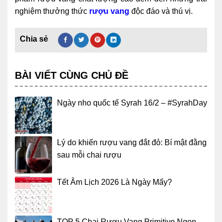
nghiệm thưởng thức
rượu vang
độc đáo và thú vị.
BÀI VIẾT CÙNG CHỦ ĐỀ
Ngày nho quốc tế Syrah 16/2 – #SyrahDay
Lý do khiến rượu vang đắt đỏ: Bí mật đằng
sau mỗi chai rượu
Tết Âm Lịch 2026 Là Ngày Mấy?
TOP 5 Chai Rượu Vang Primitivo Ngon