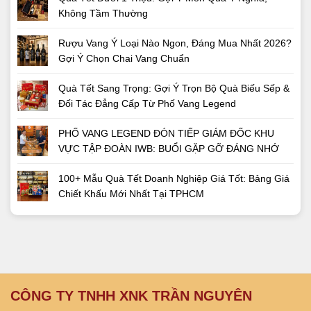
Không Tầm Thường
Rượu Vang Ý Loại Nào Ngon, Đáng Mua Nhất 2026?
Gợi Ý Chọn Chai Vang Chuẩn
Quà Tết Sang Trọng: Gợi Ý Trọn Bộ Quà Biếu Sếp &
Đối Tác Đẳng Cấp Từ Phố Vang Legend
PHỐ VANG LEGEND ĐÓN TIẾP GIÁM ĐỐC KHU
VỰC TẬP ĐOÀN IWB: BUỔI GẶP GỠ ĐÁNG NHỚ
100+ Mẫu Quà Tết Doanh Nghiệp Giá Tốt: Bảng Giá
Chiết Khấu Mới Nhất Tại TPHCM
CÔNG TY TNHH XNK TRẦN NGUYÊN