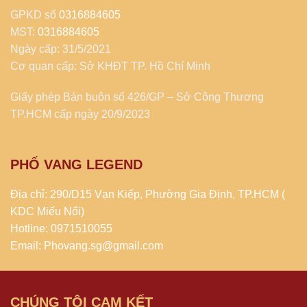
GPKD số
0316884605
MST:
0316884605
Ngày cấp: 31/5/2021
Cơ quan cấp: Sở KHĐT TP. Hồ Chí Minh
Giấy phép Bán buôn số 426/GP – Sở Công Thương
TP.HCM cấp ngày 20/9/2023
PHỐ VANG LEGEND
Địa chỉ: 290/D15 Vạn Kiếp, Phường Gia Định, TP.HCM (
KDC Miếu Nổi)
Hotline: 0971510055
Email: Phovang.sg@gmail.com
CHÚNG TÔI CAM KẾT