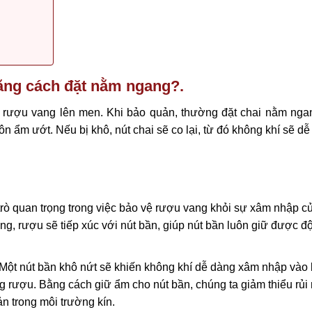
ằng cách đặt nằm ngang?.
m rượu vang lên men. Khi bảo quản, thường đặt chai nằm nga
uôn ẩm ướt. Nếu bị khô, nút chai sẽ co lại, từ đó không khí sẽ d
 trò quan trọng trong việc bảo vệ rượu vang khỏi sự xâm nhập c
g, rượu sẽ tiếp xúc với nút bần, giúp nút bần luôn giữ được đ
Một nút bần khô nứt sẽ khiến không khí dễ dàng xâm nhập vào
ng rượu. Bằng cách giữ ẩm cho nút bần, chúng ta giảm thiểu rủi 
 trong môi trường kín.