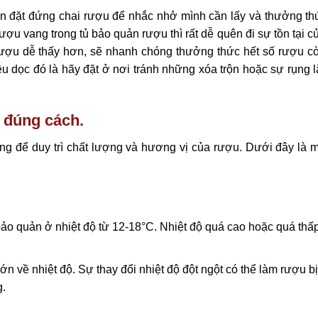
n đặt đứng chai rượu để nhắc nhở mình cần lấy và thưởng th
ượu vang trong tủ bảo quản rượu thì rất dễ quên đi sự tồn tại c
 rượu dễ thấy hơn, sẽ nhanh chóng thưởng thức hết số rượu cò
ều dọc đó là hãy đặt ở nơi tránh những xóa trộn hoặc sự rụng 
 đúng cách.
ng để duy trì chất lượng và hương vị của rượu. Dưới đây là m
 quản ở nhiệt độ từ 12-18°C. Nhiệt độ quá cao hoặc quá thấ
n về nhiệt độ. Sự thay đổi nhiệt độ đột ngột có thể làm rượu bị
g.