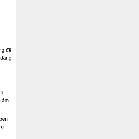
ng để
ễ dàng
ủa
ộ ẩm
 bên
ro