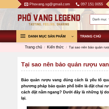
Skip
Phovang.sg@gmail.com
097 151 0055
to
content
DANH MỤC SẢN PHẨM
TRANG CHỦ
Trang chủ
Kiến thức
/
/
Tại sao nên bảo quản rư
Tại sao nên bảo quản rượu va
Bảo quản rượu vang đúng cách là yếu tố qua
phương pháp bảo quản phổ biến là đặt chai r
cách đặt nằm ngang? Dưới đây là những lý do
lại.