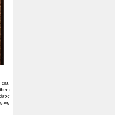
g chai
ị thơm
 được
 ngang