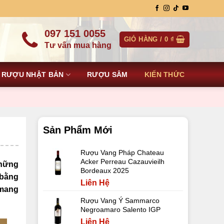
097 151 0055
GIỎ HÀNG /
0
₫
Tư vấn mua hàng
RƯỢU NHẬT BẢN
RƯỢU SÂM
KIẾN THỨC
Sản Phẩm Mới
Rượu Vang Pháp Chateau
Acker Perreau Cazauvieilh
những
Bordeaux 2025
 bằng
Liên Hệ
 mang
Rượu Vang Ý Sammarco
Negroamaro Salento IGP
Liên Hệ