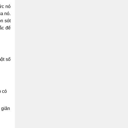
ức nó
ủa nó.
n sót
lắc để
ột số
p có
 giãn