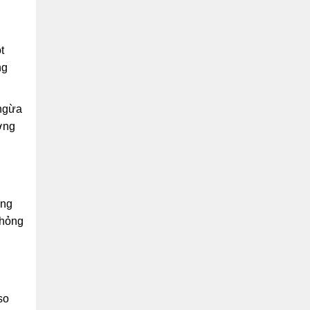
t
ng
 ngừa
ơng
ong
 hỏng
so